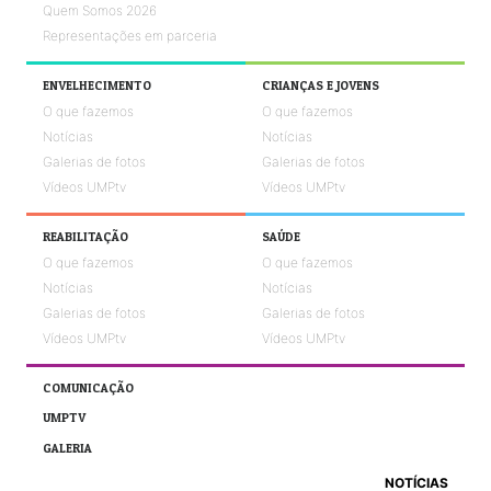
Quem Somos 2026
Representações em parceria
ENVELHECIMENTO
CRIANÇAS E JOVENS
O que fazemos
O que fazemos
Notícias
Notícias
Galerias de fotos
Galerias de fotos
Vídeos UMPtv
Vídeos UMPtv
REABILITAÇÃO
SAÚDE
O que fazemos
O que fazemos
Notícias
Notícias
Galerias de fotos
Galerias de fotos
Vídeos UMPtv
Vídeos UMPtv
COMUNICAÇÃO
UMPTV
GALERIA
NOTÍCIAS