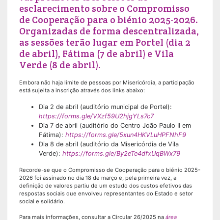
esclarecimento sobre o Compromisso
de Cooperação para o biénio 2025-2026.
Organizadas de forma descentralizada,
as sessões terão lugar em Portel (dia 2
de abril), Fátima (7 de abril) e Vila
Verde (8 de abril).
Embora não haja limite de pessoas por Misericórdia, a participação
está sujeita a inscrição através dos links abaixo:
Dia 2 de abril (auditório municipal de Portel):
https://forms.gle/VXzf59U2hjgYLs7c7
Dia 7 de abril (auditório do Centro João Paulo II em
Fátima):
https://forms.gle/5xun4HKVLuHPFNhF9
Dia 8 de abril (auditório da Misericórdia de Vila
Verde):
https://forms.gle/By2eTe4dfxUqBWx79
Recorde-se que o Compromisso de Cooperação para o biénio 2025-
2026 foi assinado no dia 18 de março e, pela primeira vez, a
definição de valores partiu de um estudo dos custos efetivos das
respostas sociais que envolveu representantes do Estado e setor
social e solidário.
Para mais informações, consultar a Circular 26/2025 na
área