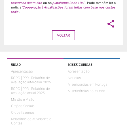
reservada deste site
ou na
plataforma Rede UMP
. Pode também ler a
notícia
‘Cooperação | Atualizações foram feitas com base nos custos
reais’
.
share
VOLTAR
UNIÃO
MISERICÓRDIAS
Apresentação
Apresentação
RGPC | PPR | Relatório de
Notícias
avaliação intercalar 2025
Misericórdias em Portugal
RGPC | PPR | Relatório de
Misericórdias no mundo
avaliação anual 2025
Missão e Visão
Órgãos Sociais
O que fazemos
Relatórios de Atividades e
Contas