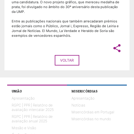
uma candidatura. O novo projeto gráfico, que mereceu medalha de
prata, foi divulgado no âmbito do 30º aniversário desta publicação
da UMP.
Entre as publicações nacionais que também arrecadaram prémios
estão jornais como o Público, Jornal i, Expresso, Região de Leiria e
Jornal de Notícias. El Mundo, La Verdade e Heraldo de Soria são
exemplos de vencedores espanhóis.
share
VOLTAR
UNIÃO
MISERICÓRDIAS
Apresentação
Apresentação
RGPC | PPR | Relatório de
Notícias
avaliação intercalar 2025
Misericórdias em Portugal
RGPC | PPR | Relatório de
Misericórdias no mundo
avaliação anual 2025
Missão e Visão