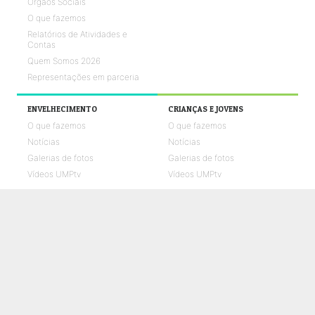
Órgãos Sociais
O que fazemos
Relatórios de Atividades e
Contas
Quem Somos 2026
Representações em parceria
ENVELHECIMENTO
CRIANÇAS E JOVENS
O que fazemos
O que fazemos
Notícias
Notícias
Galerias de fotos
Galerias de fotos
Vídeos UMPtv
Vídeos UMPtv
REABILITAÇÃO
SAÚDE
O que fazemos
O que fazemos
Notícias
Notícias
Galerias de fotos
Galerias de fotos
Vídeos UMPtv
Vídeos UMPtv
COMUNICAÇÃO