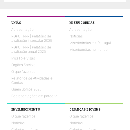
UNIÃO
MISERICÓRDIAS
Apresentação
Apresentação
RGPC | PPR | Relatório de
Notícias
avaliação intercalar 2025
Misericórdias em Portugal
RGPC | PPR | Relatório de
Misericórdias no mundo
avaliação anual 2025
Missão e Visão
Órgãos Sociais
O que fazemos
Relatórios de Atividades e
Contas
Quem Somos 2026
Representações em parceria
ENVELHECIMENTO
CRIANÇAS E JOVENS
O que fazemos
O que fazemos
Notícias
Notícias
Galerias de fotos
Galerias de fotos