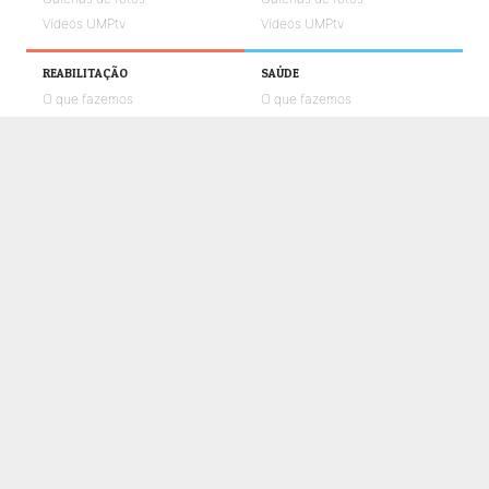
Vídeos UMPtv
Vídeos UMPtv
REABILITAÇÃO
SAÚDE
O que fazemos
O que fazemos
Notícias
Notícias
Galerias de fotos
Galerias de fotos
Vídeos UMPtv
Vídeos UMPtv
COMUNICAÇÃO
UMPTV
GALERIA
NOTÍCIAS
CONTACTOS
POLÍTICA DE COOKIES
POLÍTICA DE PRIVACIDADE E PROTEÇÃO DE DADOS
CANAL DE DENÚNCIAS
LIVRO DE RECLAMAÇÕES