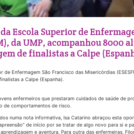
da Escola Superior de Enfermag
M), da UMP, acompanhou 8000 al
gem de finalistas a Calpe (Espan
ior de Enfermagem São Francisco das Misericórdias (ESE
inalistas a Calpe (Espanha).
 jovens enfermeiros que prestaram cuidados de saúde de p
o de comportamentos de risco.
dos numa nota informativa, Isa Catarino abraçou esta opo
reensão” de início por se tratar de algo novo para si e par
prendizagem e aventura. Para outra das enfermeiras, Filo