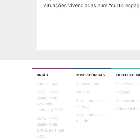
situações vivenciadas num “curto espaç
UNIÃO
MISERICÓRDIAS
ENVELHECIM
Apresentação
Apresentação
O que fazemo
RGPC | PPR |
Notícias
Notícias
Relatório de
Misericórdias em
Galerias de fo
avaliação
Portugal
Vídeos UMPtv
intercalar 2025
Misericórdias no
RGPC | PPR |
mundo
Relatório de
avaliação anual
2025