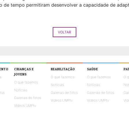
o de tempo permitiram desenvolver a capacidade de adapt
VOLTAR
ENTO
CRIANÇAS E
REABILITAÇÃO
SAÚDE
PA
JOVENS
s
O que fazemos
O que fazemos
O 
O que fazemos
Notícias
Notícias
Not
Notícias
tos
Galerias de fotos
Galerias de fotos
Gal
Galerias de fotos
Vídeos UMPtv
Vídeos UMPtv
Víd
Vídeos UMPtv