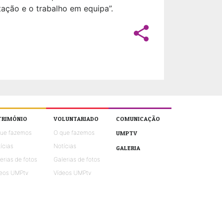
ação e o trabalho em equipa”.
share
TRIMÓNIO
VOLUNTARIADO
COMUNICAÇÃO
que fazemos
O que fazemos
UMPTV
ícias
Notícias
GALERIA
erias de fotos
Galerias de fotos
eos UMPtv
Vídeos UMPtv