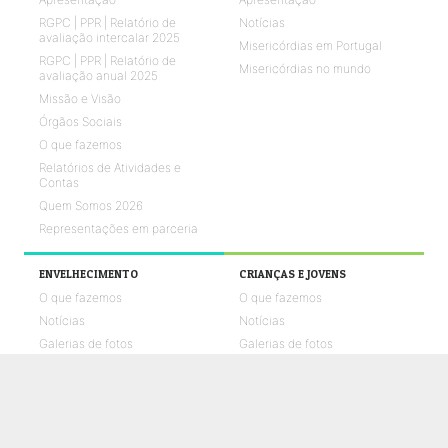
RGPC | PPR | Relatório de
Notícias
avaliação intercalar 2025
Misericórdias em Portugal
RGPC | PPR | Relatório de
Misericórdias no mundo
avaliação anual 2025
Missão e Visão
Órgãos Sociais
O que fazemos
Relatórios de Atividades e
Contas
Quem Somos 2026
Representações em parceria
ENVELHECIMENTO
CRIANÇAS E JOVENS
O que fazemos
O que fazemos
Notícias
Notícias
Galerias de fotos
Galerias de fotos
Vídeos UMPtv
Vídeos UMPtv
REABILITAÇÃO
SAÚDE
O que fazemos
O que fazemos