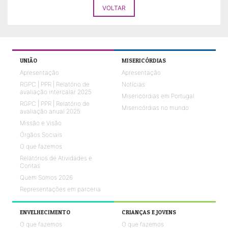
VOLTAR
UNIÃO
MISERICÓRDIAS
Apresentação
Apresentação
RGPC | PPR | Relatório de
Notícias
avaliação intercalar 2025
Misericórdias em Portugal
RGPC | PPR | Relatório de
Misericórdias no mundo
avaliação anual 2025
Missão e Visão
Órgãos Sociais
O que fazemos
Relatórios de Atividades e
Contas
Quem Somos 2026
Representações em parceria
ENVELHECIMENTO
CRIANÇAS E JOVENS
O que fazemos
O que fazemos