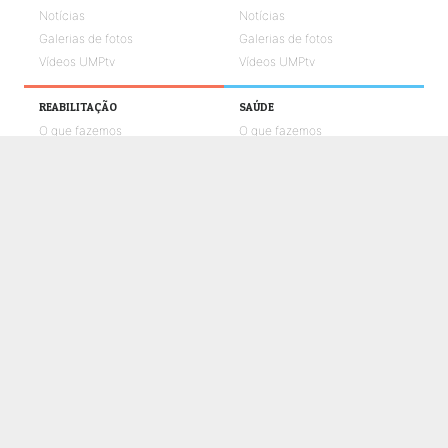
Notícias
Notícias
Galerias de fotos
Galerias de fotos
Vídeos UMPtv
Vídeos UMPtv
REABILITAÇÃO
SAÚDE
O que fazemos
O que fazemos
Notícias
Notícias
Galerias de fotos
Galerias de fotos
Vídeos UMPtv
Vídeos UMPtv
COMUNICAÇÃO
UMPTV
GALERIA
NOTÍCIAS
CONTACTOS
POLÍTICA DE COOKIES
POLÍTICA DE PRIVACIDADE E PROTEÇÃO DE DADOS
CANAL DE DENÚNCIAS
LIVRO DE RECLAMAÇÕES