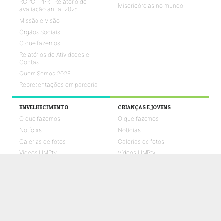
RGPC | PPR | Relatório de
Misericórdias no mundo
avaliação anual 2025
Missão e Visão
Órgãos Sociais
O que fazemos
Relatórios de Atividades e
Contas
Quem Somos 2026
Representações em parceria
ENVELHECIMENTO
CRIANÇAS E JOVENS
O que fazemos
O que fazemos
Notícias
Notícias
Galerias de fotos
Galerias de fotos
Vídeos UMPtv
Vídeos UMPtv
REABILITAÇÃO
SAÚDE
O que fazemos
O que fazemos
Notícias
Notícias
Galerias de fotos
Galerias de fotos
Vídeos UMPtv
Vídeos UMPtv