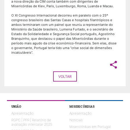
a nova direção da CIM conta também com dirigentes de
Misericórdias de Kiev, Paris, Luxemburgo, Roma, Luanda e Macau.
O XI Congresso Internacional decorreu em paralelo com o 25º
congresso brasileiro das Santas Casas e hospitais filantrópicos e
ambos terminaram com um painel que reuniu a representante do
Ministério da Saúde brasileiro, Lumena Furtado, e o secretário de
Estado da Solidariedade e Segurança Social português, Agostinho
Branquinho, que destacou o papel das Misericórdias durante o
período mais agudo da crise económico-financeira. Sem elas, disse
o governante, Portugal teria tido uma “crise social de dimensões
incalculáveis”.
share
VOLTAR
UNIÃO
MISERICÓRDIAS
Apresentação
Apresentação
RGPC | PPR | Relatório de
Notícias
avaliação intercalar 2025
Misericórdias em Portugal