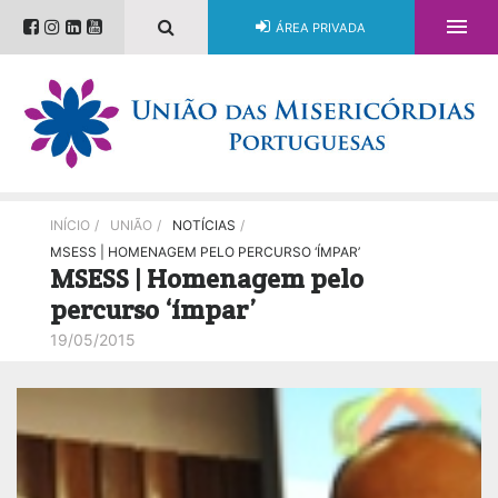

ÁREA PRIVADA
INÍCIO
/
UNIÃO
/
NOTÍCIAS
/
MSESS | HOMENAGEM PELO PERCURSO ‘ÍMPAR’
MSESS | Homenagem pelo
percurso ‘ímpar’
19/05/2015