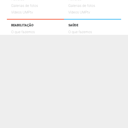
Galerias de fotos
Galerias de fotos
Vídeos UMPtv
Vídeos UMPtv
REABILITAÇÃO
SAÚDE
O que fazemos
O que fazemos
Notícias
Notícias
Galerias de fotos
Galerias de fotos
Vídeos UMPtv
Vídeos UMPtv
COMUNICAÇÃO
UMPTV
GALERIA
NOTÍCIAS
CONTACTOS
POLÍTICA DE COOKIES
POLÍTICA DE PRIVACIDADE E PROTEÇÃO DE DADOS
CANAL DE DENÚNCIAS
LIVRO DE RECLAMAÇÕES