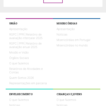
UNIÃO
MISERICÓRDIAS
Apresentação
Apresentação
RGPC | PPR | Relatório de
Notícias
avaliação intercalar 2025
Misericórdias em Portugal
RGPC | PPR | Relatório de
Misericórdias no mundo
avaliação anual 2025
Missão e Visão
Órgãos Sociais
O que fazemos
Relatórios de Atividades e
Contas
Quem Somos 2026
Representações em parceria
ENVELHECIMENTO
CRIANÇAS E JOVENS
O que fazemos
O que fazemos
Notícias
Notícias