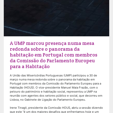
A UMP marcou presença numa mesa
redonda sobre o panorama da
habitação em Portugal com membros
da Comissão do Parlamento Europeu
para a Habitação
A União das Misericórdias Portuguesas (UMP) participou a 30 de
março numa mesa redonda sobre o panorama da habitação em
Portugal com membros da Comissão do Parlamento Europeu para a
Habitação (HOUS). O vice-presidente Manuel Maia Frazão, com o
pelouro do património e habitação social, representou a UMP na
reunião com agentes dos setores público e social, que decorreu em
Lisboa, no Gabinete de Ligação do Parlamento Europeu.
Irene Tinagli, presidente da Comissão HOUS, abriu a sessão dizendo
que este “é um dos maiores desafios que enfrentamos hoje e um