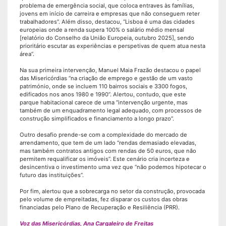
problema de emergência social, que coloca entraves às famílias,
jovens em início de carreira e empresas que não conseguem reter
trabalhadores”. Além disso, destacou, “Lisboa é uma das cidades
europeias onde a renda supera 100% o salário médio mensal
[relatório do Conselho da União Europeia, outubro 2025], sendo
prioritário escutar as experiências e perspetivas de quem atua nesta
área”.
Na sua primeira intervenção, Manuel Maia Frazão destacou o papel
das Misericórdias “na criação de emprego e gestão de um vasto
património, onde se incluem 110 bairros sociais e 3300 fogos,
edificados nos anos 1980 e 1990”. Alertou, contudo, que este
parque habitacional carece de uma “intervenção urgente, mas
também de um enquadramento legal adequado, com processos de
construção simplificados e financiamento a longo prazo”.
Outro desafio prende-se com a complexidade do mercado de
arrendamento, que tem de um lado “rendas demasiado elevadas,
mas também contratos antigos com rendas de 50 euros, que não
permitem requalificar os imóveis”. Este cenário cria incerteza e
desincentiva o investimento uma vez que “não podemos hipotecar o
futuro das instituições”.
Por fim, alertou que a sobrecarga no setor da construção, provocada
pelo volume de empreitadas, fez disparar os custos das obras
financiadas pelo Plano de Recuperação e Resiliência (PRR).
Voz das Misericórdias, Ana Cargaleiro de Freitas