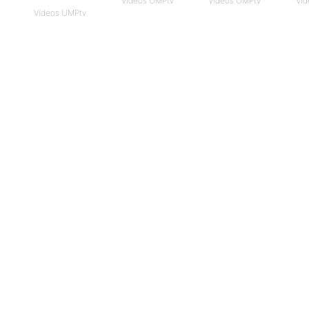
Vídeos UMPtv
Vídeos UMPtv
Víd
Vídeos UMPtv