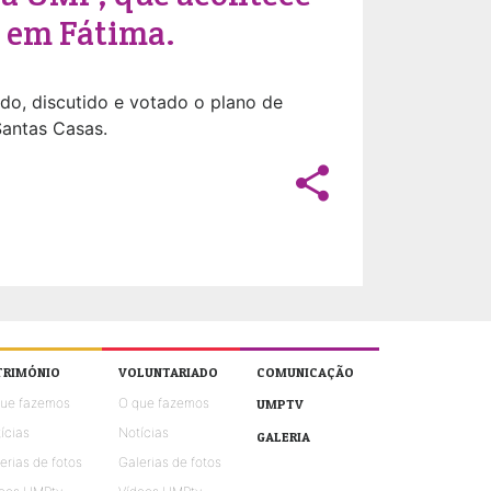
, em Fátima.
ado, discutido e votado o plano de
Santas Casas.
share
TRIMÓNIO
VOLUNTARIADO
COMUNICAÇÃO
que fazemos
O que fazemos
UMPTV
ícias
Notícias
GALERIA
erias de fotos
Galerias de fotos