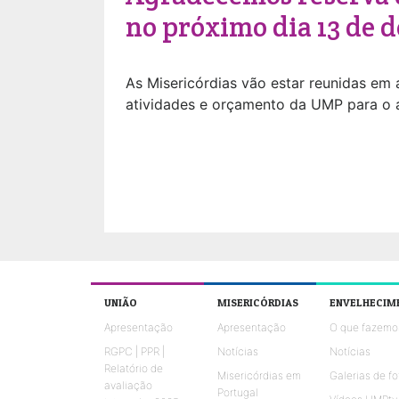
no próximo dia 13 de d
As Misericórdias vão estar reunidas em 
atividades e orçamento da UMP para o 
UNIÃO
MISERICÓRDIAS
ENVELHECIM
Apresentação
Apresentação
O que fazemo
RGPC | PPR |
Notícias
Notícias
Relatório de
Misericórdias em
Galerias de fo
avaliação
Portugal