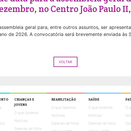
ezembro, no Centro João Paulo II
assembleia geral para, entre outros assuntos, ser apresent
ano de 2026. A convocatória será brevemente enviada às 
VOLTAR
ENTO
CRIANÇAS E
REABILITAÇÃO
SAÚDE
PA
JOVENS
s
O que fazemos
O que fazemos
O 
O que fazemos
Notícias
Notícias
Not
Notícias
tos
Galerias de fotos
Galerias de fotos
Gal
Galerias de fotos