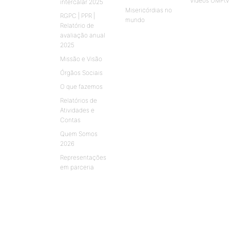
Vídeos UMPtv
intercalar 2025
Misericórdias no
RGPC | PPR |
mundo
Relatório de
avaliação anual
2025
Missão e Visão
Órgãos Sociais
O que fazemos
Relatórios de
Atividades e
Contas
Quem Somos
2026
Representações
em parceria