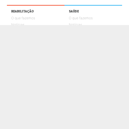
REABILITAÇÃO
SAÚDE
O que fazemos
O que fazemos
Notícias
Notícias
Galerias de fotos
Galerias de fotos
Vídeos UMPtv
Vídeos UMPtv
COMUNICAÇÃO
UMPTV
GALERIA
NOTÍCIAS
CONTACTOS
POLÍTICA DE COOKIES
POLÍTICA DE PRIVACIDADE E PROTEÇÃO DE DADOS
CANAL DE DENÚNCIAS
LIVRO DE RECLAMAÇÕES