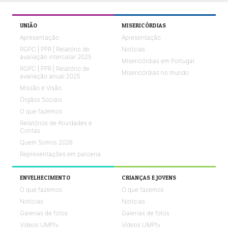
UNIÃO
MISERICÓRDIAS
Apresentação
Apresentação
RGPC | PPR | Relatório de
Notícias
avaliação intercalar 2025
Misericórdias em Portugal
RGPC | PPR | Relatório de
Misericórdias no mundo
avaliação anual 2025
Missão e Visão
Órgãos Sociais
O que fazemos
Relatórios de Atividades e
Contas
Quem Somos 2026
Representações em parceria
ENVELHECIMENTO
CRIANÇAS E JOVENS
O que fazemos
O que fazemos
Notícias
Notícias
Galerias de fotos
Galerias de fotos
Vídeos UMPtv
Vídeos UMPtv