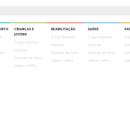
ENTO
CRIANÇAS E
REABILITAÇÃO
SAÚDE
PA
JOVENS
s
O que fazemos
O que fazemos
O 
O que fazemos
Notícias
Notícias
Not
Notícias
tos
Galerias de fotos
Galerias de fotos
Gal
Galerias de fotos
Vídeos UMPtv
Vídeos UMPtv
Víd
Vídeos UMPtv