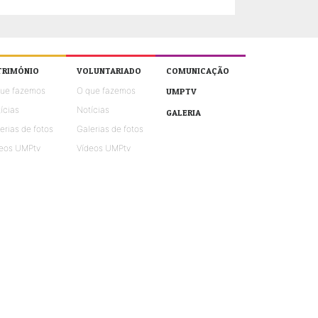
TRIMÓNIO
VOLUNTARIADO
COMUNICAÇÃO
que fazemos
O que fazemos
UMPTV
ícias
Notícias
GALERIA
erias de fotos
Galerias de fotos
eos UMPtv
Vídeos UMPtv