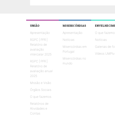
UNIÃO
MISERICÓRDIAS
ENVELHECIM
Apresentação
Apresentação
O que fazemo
RGPC | PPR |
Notícias
Notícias
Relatório de
Misericórdias em
Galerias de fo
avaliação
Portugal
Vídeos UMPtv
intercalar 2025
Misericórdias no
RGPC | PPR |
mundo
Relatório de
avaliação anual
2025
Missão e Visão
Órgãos Sociais
O que fazemos
Relatórios de
Atividades e
Contas