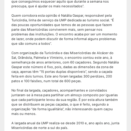
que conseguimos esquecer aquilo que durante a semana nos
preocupa, que é ajudar os mais necessitados”.
Quem corrobora esta opinião é Natália Gaspar, responsável pela
Turicórdia, linha de serviço da UMP dedicada ao turismo social. “É
das poucas oportunidades que temos de as pessoas que fazem
parte das Misericórdias conviverem mais, sem pensar nos
problemas das instituições. O encontro acaba por ser um momento
de lazer, onde podem discutir de forma informal alguns problemas
que são comuns a todos”.
Com organização da Turicórdia e das Misericórdias de Alcácer do
Sal, Grândola, Palmela e Vimieiro, o encontro contou este ano, à
semelhança de anos anteriores, com 60 caçadores. Segundo Natália
Gaspar este número é fixo, pois, dadas as dimensões da zona de
caça, apenas têm “15 portas duplas disponíveis”, sendo a caçada
feita em dois turnos. Este ano foram largadas 300 perdizes, 200
patos e 100 faisões, num total de 600 peças.
No final da largada, caçadores, acompanhantes e convidados
juntaram-se à mesa para partilhar um almoço composto por iguarias
que cada participante levou da sua região. É por esta altura também
que se distribuem as peças caçadas, o que é feito, segundo a
organização “de forma igualitária”, não interessando quem caçou
mais ou menos.
A largada anual da UMP realiza-se desde 2010 e, ano após ano, junta
Misericórdias de norte a sul do país.