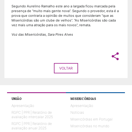
Segundo Aurelino Ramalho este ano a largada ficou marcada pela
presença de “muito mais gente nova”. Segundo o provedor, esta é a
prova que contraria a opinião de muitos que consideram “que as
Misericórdias são um clube de velhos”. “As Misericórdias são cada
vez mais uma atração para os mais novos”, remata.
Voz das Misericórdias, Sara Pires Alves
share
VOLTAR
UNIÃO
MISERICÓRDIAS
Apresentação
Apresentação
RGPC | PPR | Relatório de
Notícias
avaliação intercalar 2025
Misericórdias em Portugal
RGPC | PPR | Relatório de
Misericórdias no mundo
avaliação anual 2025