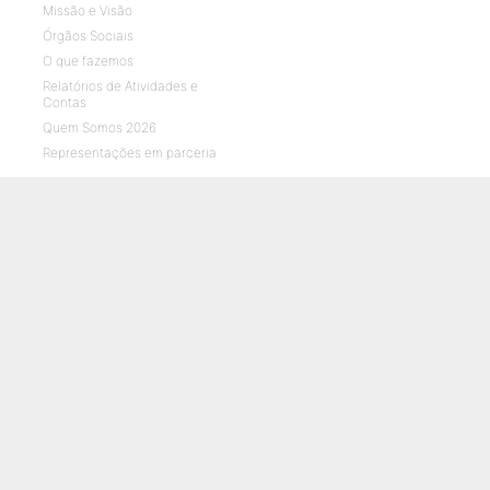
Missão e Visão
Órgãos Sociais
O que fazemos
Relatórios de Atividades e
Contas
Quem Somos 2026
Representações em parceria
ENVELHECIMENTO
CRIANÇAS E JOVENS
O que fazemos
O que fazemos
Notícias
Notícias
Galerias de fotos
Galerias de fotos
Vídeos UMPtv
Vídeos UMPtv
REABILITAÇÃO
SAÚDE
O que fazemos
O que fazemos
Notícias
Notícias
Galerias de fotos
Galerias de fotos
Vídeos UMPtv
Vídeos UMPtv