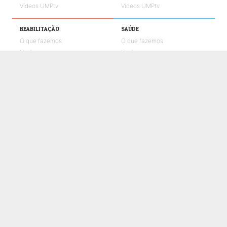
Vídeos UMPtv
Vídeos UMPtv
REABILITAÇÃO
SAÚDE
O que fazemos
O que fazemos
Notícias
Notícias
Galerias de fotos
Galerias de fotos
Vídeos UMPtv
Vídeos UMPtv
COMUNICAÇÃO
UMPTV
GALERIA
NOTÍCIAS
CONTACTOS
POLÍTICA DE COOKIES
POLÍTICA DE PRIVACIDADE E PROTEÇÃO DE DADOS
CANAL DE DENÚNCIAS
LIVRO DE RECLAMAÇÕES