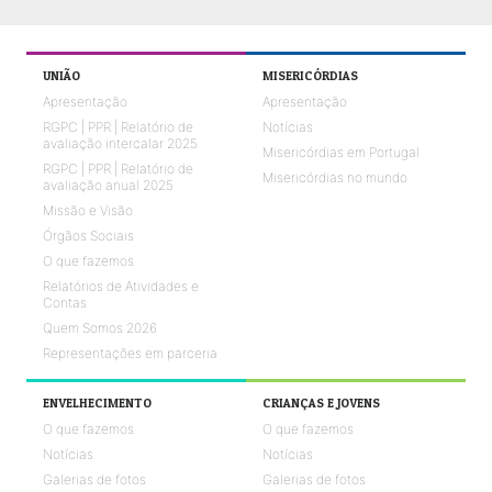
UNIÃO
MISERICÓRDIAS
Apresentação
Apresentação
RGPC | PPR | Relatório de
Notícias
avaliação intercalar 2025
Misericórdias em Portugal
RGPC | PPR | Relatório de
Misericórdias no mundo
avaliação anual 2025
Missão e Visão
Órgãos Sociais
O que fazemos
Relatórios de Atividades e
Contas
Quem Somos 2026
Representações em parceria
ENVELHECIMENTO
CRIANÇAS E JOVENS
O que fazemos
O que fazemos
Notícias
Notícias
Galerias de fotos
Galerias de fotos