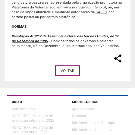
candidatura passa a ser apresentada pela organização promotora na
Plataforma do Voluntariado, em
www.portugalvoluntario.pt
, ou, em
caso de impossibilidade e mediante autorização da
CASES
, por
correio postal ou por correio eletrónico.
NORMAS
Resolução 40/212 da Assembleia Geral das Nações Unidas, de 17
de Dezembro de 1985
-
Convida todos os governos a celebrar
anualmente, a 5 de Dezembro, o Dia Internacional dos Voluntários
.
share
VOLTAR
UNIÃO
MISERICÓRDIAS
Apresentação
Apresentação
RGPC | PPR | Relatório de
Notícias
avaliação intercalar 2025
Misericórdias em Portugal
RGPC | PPR | Relatório de
Misericórdias no mundo
avaliação anual 2025