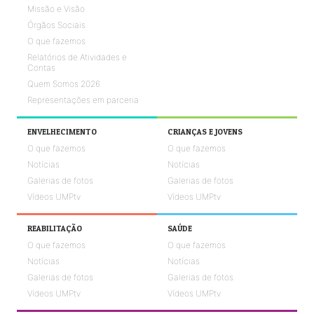
Missão e Visão
Órgãos Sociais
O que fazemos
Relatórios de Atividades e
Contas
Quem Somos 2026
Representações em parceria
ENVELHECIMENTO
CRIANÇAS E JOVENS
O que fazemos
O que fazemos
Notícias
Notícias
Galerias de fotos
Galerias de fotos
Vídeos UMPtv
Vídeos UMPtv
REABILITAÇÃO
SAÚDE
O que fazemos
O que fazemos
Notícias
Notícias
Galerias de fotos
Galerias de fotos
Vídeos UMPtv
Vídeos UMPtv