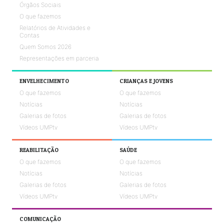
Órgãos Sociais
O que fazemos
Relatórios de Atividades e
Contas
Quem Somos 2026
Representações em parceria
ENVELHECIMENTO
CRIANÇAS E JOVENS
O que fazemos
O que fazemos
Notícias
Notícias
Galerias de fotos
Galerias de fotos
Vídeos UMPtv
Vídeos UMPtv
REABILITAÇÃO
SAÚDE
O que fazemos
O que fazemos
Notícias
Notícias
Galerias de fotos
Galerias de fotos
Vídeos UMPtv
Vídeos UMPtv
COMUNICAÇÃO