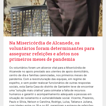
Na Misericórdia de Alcanede, os
voluntários foram determinantes para
assegurar refeições e afetos nos
primeiros meses de pandemia
Os voluntários foram um alicerce vital para a Misericórdia de
Alcanede no apoio prestado aos utentes de apoio domiciliário,
centro de dia e famílias carenciadas, nos primeiros meses de
pandemia. Com a reestruturação das equipas, em regime de
espelho, e sem poder realocar funcionários de outras respostas
sociais, esta Santa Casa do distrito de Santarém teve de encontrar
uma “solução mais criativa” para colmatar a falta de recursos
humanos e garantir o acompanhamento adequado a pessoas em
situação de isolamento e vulnerabilidade social. Vicente, Prazeres,
Paulo e Sílvia, Nelson e Carolina, Rodrigo, Luísa, Tatiana e Juliana,
com idades entre os 18 e os 60, garantiram a entrega de refeições