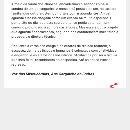
A meio da ronda dos almoços, encontramos o senhor Aníbal à
sombra de um pessegueiro. A mesa está posta para um, na casa de
família, que outrora ostentou horta e pomar abundantes. Aníbal
aguarda a nossa chegada como um evento há muito esperado. O
ponto alto do dia, que para seu deleite, se podia estender num
convívio prolongado à sombra das árvores. Mas esse é outro projeto
que aguarda financiamento, segundo nos confidenciam mais tarde a
provedora e diretora técnica.
Enquanto a verba não chega e os centros de dia não reabrem, a
escassez de meios físicos e humanos é colmatada com criatividade
e engenho, e os afetos dos voluntários. “Acabamos por ser a família
que lhes falta”, reconhecem na despedida. Até ao nosso (vosso)
regresso.
Voz das Misericórdias, Ana Cargaleiro de Freitas
share
VOLTAR
UNIÃO
MISERICÓRDIAS