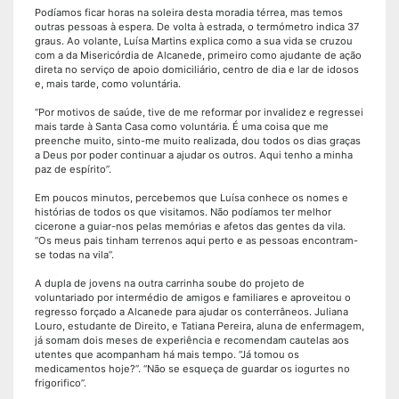
Podíamos ficar horas na soleira desta moradia térrea, mas temos
outras pessoas à espera. De volta à estrada, o termómetro indica 37
graus. Ao volante, Luísa Martins explica como a sua vida se cruzou
com a da Misericórdia de Alcanede, primeiro como ajudante de ação
direta no serviço de apoio domiciliário, centro de dia e lar de idosos
e, mais tarde, como voluntária.
“Por motivos de saúde, tive de me reformar por invalidez e regressei
mais tarde à Santa Casa como voluntária. É uma coisa que me
preenche muito, sinto-me muito realizada, dou todos os dias graças
a Deus por poder continuar a ajudar os outros. Aqui tenho a minha
paz de espírito”.
Em poucos minutos, percebemos que Luísa conhece os nomes e
histórias de todos os que visitamos. Não podíamos ter melhor
cicerone a guiar-nos pelas memórias e afetos das gentes da vila.
“Os meus pais tinham terrenos aqui perto e as pessoas encontram-
se todas na vila”.
A dupla de jovens na outra carrinha soube do projeto de
voluntariado por intermédio de amigos e familiares e aproveitou o
regresso forçado a Alcanede para ajudar os conterrâneos. Juliana
Louro, estudante de Direito, e Tatiana Pereira, aluna de enfermagem,
já somam dois meses de experiência e recomendam cautelas aos
utentes que acompanham há mais tempo. “Já tomou os
medicamentos hoje?”. “Não se esqueça de guardar os iogurtes no
frigorifico”.