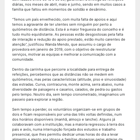
diárias, nos meses de abril, maio e junho, sendo em muitos casos a
família que faltou em momentos de solidão e desânimo.
“Temos um país envelhecido, com muita falta de apoios e aqui
temos a agravante de ter utentes sem ninguém por perto a
quilómetros de distância. Esta é a maior freguesia do concelho e é
tudo muito equidistante. As pessoas estão desgostosas pela falta
de interação e redução do apoio prestado, estão muito carentes de
atenção”, justificou Wanda Mendo, que assumiu o cargo de
provedora em janeiro de 2019, com o objetivo de reestruturar
serviços, motivar as equipas e melhorar a comunicação com a
comunidade.
Dentro da carrinha que percorre a localidade para entrega de
refeições, percebemos que as distâncias não se medem em
quilómetros, mas pelas características (altitude, piso e sinuosidade)
das estradas. Curva, contracurva, monte acima, serra abaixo, numa
diversidade de paisagens e casarios, caiados, de pedra ou gastos
pelo tempo. Noutro dia, sem tempo cronometrado, imaginamos um
passeio para explorar a região.
Sem tempo a perder, os voluntários organizam-se em grupos de
dois e ficam responsáveis por uma das três voltas definidas, num
dos horários disponíveis (manhã, almoço e lanche). Alguns já
colaboravam com a instituição, mas a maioria regressou à terra dos
pais e avós, numa interrupção forçada dos estudos e trabalho
presencial, que lhes permitiu dedicar umas horas do dia a levar
alimento e alento aos idosos e famílias dispersas pelas aldeias da