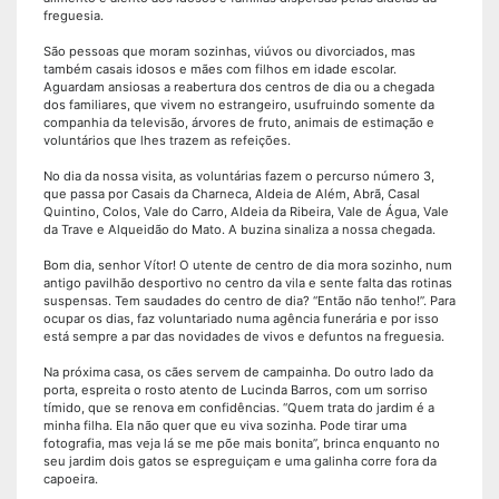
freguesia.
São pessoas que moram sozinhas, viúvos ou divorciados, mas
também casais idosos e mães com filhos em idade escolar.
Aguardam ansiosas a reabertura dos centros de dia ou a chegada
dos familiares, que vivem no estrangeiro, usufruindo somente da
companhia da televisão, árvores de fruto, animais de estimação e
voluntários que lhes trazem as refeições.
No dia da nossa visita, as voluntárias fazem o percurso número 3,
que passa por Casais da Charneca, Aldeia de Além, Abrã, Casal
Quintino, Colos, Vale do Carro, Aldeia da Ribeira, Vale de Água, Vale
da Trave e Alqueidão do Mato. A buzina sinaliza a nossa chegada.
Bom dia, senhor Vítor! O utente de centro de dia mora sozinho, num
antigo pavilhão desportivo no centro da vila e sente falta das rotinas
suspensas. Tem saudades do centro de dia? “Então não tenho!”. Para
ocupar os dias, faz voluntariado numa agência funerária e por isso
está sempre a par das novidades de vivos e defuntos na freguesia.
Na próxima casa, os cães servem de campainha. Do outro lado da
porta, espreita o rosto atento de Lucinda Barros, com um sorriso
tímido, que se renova em confidências. “Quem trata do jardim é a
minha filha. Ela não quer que eu viva sozinha. Pode tirar uma
fotografia, mas veja lá se me põe mais bonita”, brinca enquanto no
seu jardim dois gatos se espreguiçam e uma galinha corre fora da
capoeira.