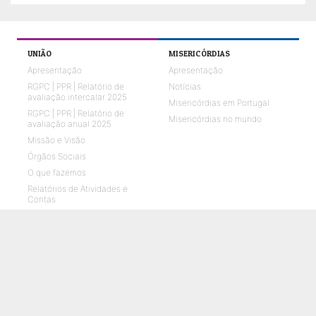
UNIÃO
MISERICÓRDIAS
Apresentação
Apresentação
RGPC | PPR | Relatório de
Notícias
avaliação intercalar 2025
Misericórdias em Portugal
RGPC | PPR | Relatório de
Misericórdias no mundo
avaliação anual 2025
Missão e Visão
Órgãos Sociais
O que fazemos
Relatórios de Atividades e
Contas
Quem Somos 2026
Representações em parceria
ENVELHECIMENTO
CRIANÇAS E JOVENS
O que fazemos
O que fazemos
Notícias
Notícias
Galerias de fotos
Galerias de fotos