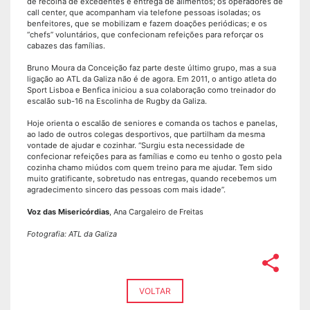
de recolha de excedentes e entrega de alimentos; os operadores de
call center, que acompanham via telefone pessoas isoladas; os
benfeitores, que se mobilizam e fazem doações periódicas; e os
“chefs” voluntários, que confecionam refeições para reforçar os
cabazes das famílias.
Bruno Moura da Conceição faz parte deste último grupo, mas a sua
ligação ao ATL da Galiza não é de agora. Em 2011, o antigo atleta do
Sport Lisboa e Benfica iniciou a sua colaboração como treinador do
escalão sub-16 na Escolinha de Rugby da Galiza.
Hoje orienta o escalão de seniores e comanda os tachos e panelas,
ao lado de outros colegas desportivos, que partilham da mesma
vontade de ajudar e cozinhar. “Surgiu esta necessidade de
confecionar refeições para as famílias e como eu tenho o gosto pela
cozinha chamo miúdos com quem treino para me ajudar. Tem sido
muito gratificante, sobretudo nas entregas, quando recebemos um
agradecimento sincero das pessoas com mais idade”.
Voz das Misericórdias
, Ana Cargaleiro de Freitas
Fotografia: ATL da Galiza
share
VOLTAR