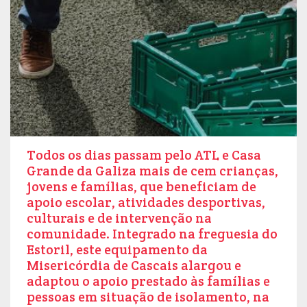
Todos os dias passam pelo ATL e Casa
Grande da Galiza mais de cem crianças,
jovens e famílias, que beneficiam de
apoio escolar, atividades desportivas,
culturais e de intervenção na
comunidade. Integrado na freguesia do
Estoril, este equipamento da
Misericórdia de Cascais alargou e
adaptou o apoio prestado às famílias e
pessoas em situação de isolamento, na