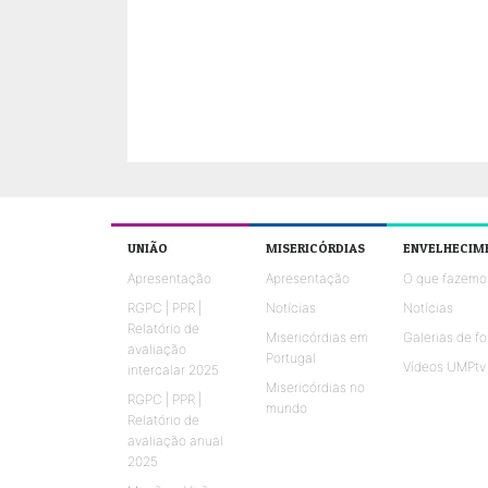
UNIÃO
MISERICÓRDIAS
ENVELHECIM
Apresentação
Apresentação
O que fazemo
RGPC | PPR |
Notícias
Notícias
Relatório de
Misericórdias em
Galerias de fo
avaliação
Portugal
Vídeos UMPtv
intercalar 2025
Misericórdias no
RGPC | PPR |
mundo
Relatório de
avaliação anual
2025