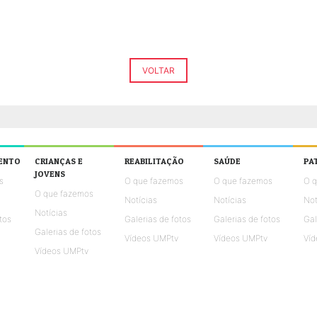
VOLTAR
ENTO
CRIANÇAS E
REABILITAÇÃO
SAÚDE
PA
JOVENS
s
O que fazemos
O que fazemos
O 
O que fazemos
Notícias
Notícias
Not
Notícias
tos
Galerias de fotos
Galerias de fotos
Gal
Galerias de fotos
Vídeos UMPtv
Vídeos UMPtv
Víd
Vídeos UMPtv