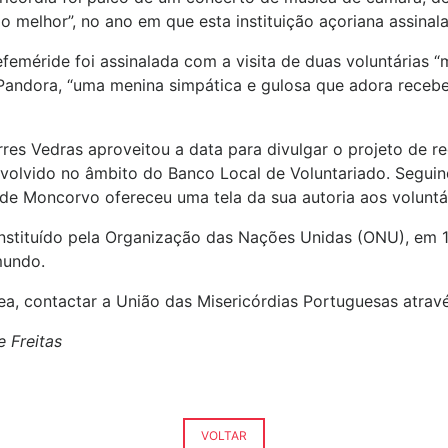
 melhor”, no ano em que esta instituição açoriana assinal
 efeméride foi assinalada com a visita de duas voluntárias “
Pandora, “uma menina simpática e gulosa que adora receber
orres Vedras aproveitou a data para divulgar o projeto de re
nvolvido no âmbito do Banco Local de Voluntariado. Segui
e Moncorvo ofereceu uma tela da sua autoria aos voluntário
 instituído pela Organização das Nações Unidas (ONU), em 1
mundo.
ea, contactar a União das Misericórdias Portuguesas atra
e Freitas
VOLTAR