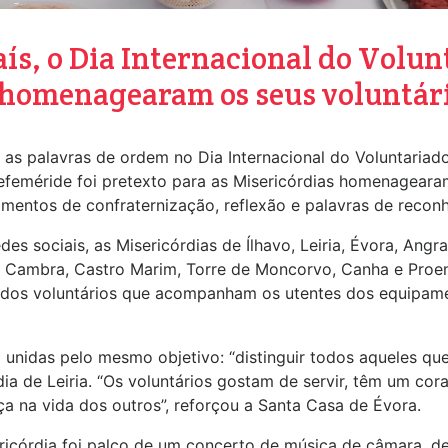
ís, o Dia Internacional do Volun
 homenagearam os seus voluntári
 as palavras de ordem no Dia Internacional do Voluntariad
 efeméride foi pretexto para as Misericórdias homenagear
entos de confraternização, reflexão e palavras de recon
des sociais, as Misericórdias de Ílhavo, Leiria, Évora, An
de Cambra, Castro Marim, Torre de Moncorvo, Canha e Proe
 dos voluntários que acompanham os utentes dos equipamen
m unidas pelo mesmo objetivo: “distinguir todos aqueles q
dia de Leiria. “Os voluntários gostam de servir, têm um c
a na vida dos outros”, reforçou a Santa Casa de Évora.
ricórdia foi palco de um concerto de música de câmara, 