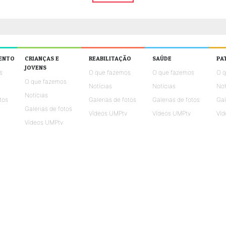
ENTO
CRIANÇAS E
REABILITAÇÃO
SAÚDE
PA
JOVENS
s
O que fazemos
O que fazemos
O 
O que fazemos
Notícias
Notícias
Not
Notícias
tos
Galerias de fotos
Galerias de fotos
Gal
Galerias de fotos
Vídeos UMPtv
Vídeos UMPtv
Víd
Vídeos UMPtv