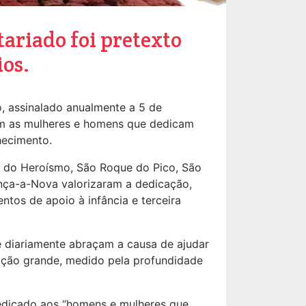
tariado foi pretexto
os.
o, assinalado anualmente a 5 de
am as mulheres e homens que dedicam
hecimento.
gra do Heroísmo, São Roque do Pico, São
nça-a-Nova valorizaram a dedicação,
tos de apoio à infância e terceira
ue diariamente abraçam a causa de ajudar
oração grande, medido pela profundidade
dedicado aos “homens e mulheres que