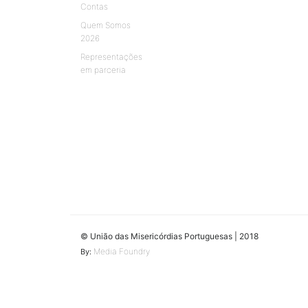
Contas
Quem Somos
2026
Representações
em parceria
© União das Misericórdias Portuguesas | 2018
Media Foundry
By: