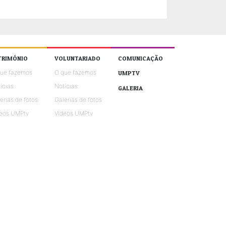
TRIMÓNIO
VOLUNTARIADO
COMUNICAÇÃO
que fazemos
O que fazemos
UMPTV
ícias
Notícias
GALERIA
erias de fotos
Galerias de fotos
eos UMPtv
Vídeos UMPtv