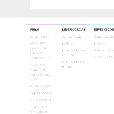
UNIÃO
MISERICÓRDIAS
ENVELHECIM
Apresentação
Apresentação
O que fazemo
RGPC | PPR |
Notícias
Notícias
Relatório de
Misericórdias em
Galerias de fo
avaliação
Portugal
Vídeos UMPtv
intercalar 2025
Misericórdias no
RGPC | PPR |
mundo
Relatório de
avaliação anual
2025
Missão e Visão
Órgãos Sociais
O que fazemos
Relatórios de
Atividades e