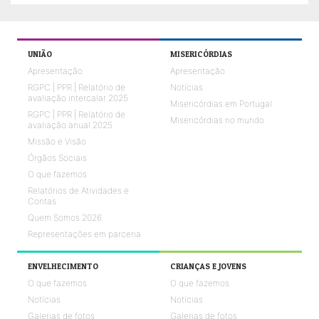
UNIÃO
MISERICÓRDIAS
Apresentação
Apresentação
RGPC | PPR | Relatório de
Notícias
avaliação intercalar 2025
Misericórdias em Portugal
RGPC | PPR | Relatório de
Misericórdias no mundo
avaliação anual 2025
Missão e Visão
Órgãos Sociais
O que fazemos
Relatórios de Atividades e
Contas
Quem Somos 2026
Representações em parceria
ENVELHECIMENTO
CRIANÇAS E JOVENS
O que fazemos
O que fazemos
Notícias
Notícias
Galerias de fotos
Galerias de fotos