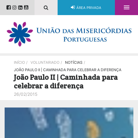

ÁREA PRIVADA
INÍCIO
/
VOLUNTARIADO
/
NOTÍCIAS
/
JOÃO PAULO II | CAMINHADA PARA CELEBRAR A DIFERENÇA
João Paulo II | Caminhada para
celebrar a diferença
26/02/2015