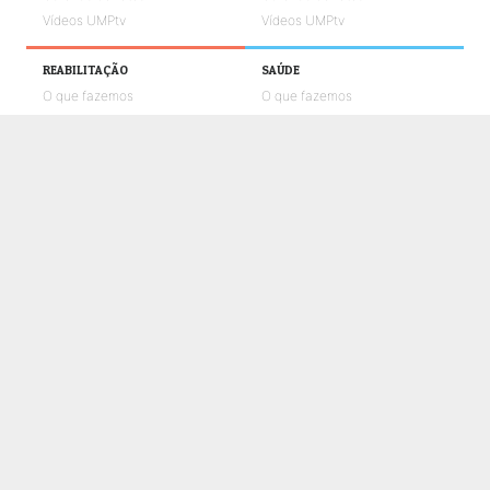
Vídeos UMPtv
Vídeos UMPtv
REABILITAÇÃO
SAÚDE
O que fazemos
O que fazemos
Notícias
Notícias
Galerias de fotos
Galerias de fotos
Vídeos UMPtv
Vídeos UMPtv
COMUNICAÇÃO
UMPTV
GALERIA
NOTÍCIAS
CONTACTOS
POLÍTICA DE COOKIES
POLÍTICA DE PRIVACIDADE E PROTEÇÃO DE DADOS
CANAL DE DENÚNCIAS
LIVRO DE RECLAMAÇÕES