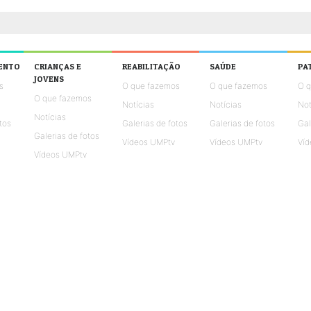
ENTO
CRIANÇAS E
REABILITAÇÃO
SAÚDE
PA
JOVENS
s
O que fazemos
O que fazemos
O 
O que fazemos
Notícias
Notícias
Not
Notícias
tos
Galerias de fotos
Galerias de fotos
Gal
Galerias de fotos
Vídeos UMPtv
Vídeos UMPtv
Víd
Vídeos UMPtv