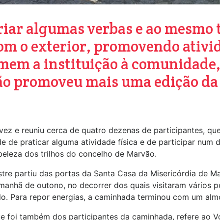
ariar algumas verbas e ao mesm
om o exterior, promovendo ativi
imem a instituição à comunidade,
ão promoveu mais uma edição d
a vez e reuniu cerca de quatro dezenas de participantes, q
de de praticar alguma atividade física e de participar num d
 beleza dos trilhos do concelho de Marvão.
tre partiu das portas da Santa Casa da Misericórdia de Ma
anhã de outono, no decorrer dos quais visitaram vários po
o. Para repor energias, a caminhada terminou com um alm
ue foi também dos participantes da caminhada, refere ao V