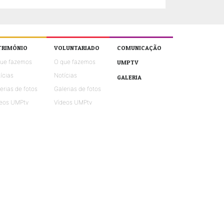
TRIMÓNIO
VOLUNTARIADO
COMUNICAÇÃO
que fazemos
O que fazemos
UMPTV
ícias
Notícias
GALERIA
erias de fotos
Galerias de fotos
eos UMPtv
Vídeos UMPtv