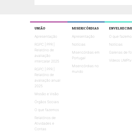
UNIÃO
MISERICÓRDIAS
ENVELHECIM
Apresentação
Apresentação
O que fazemo
RGPC | PPR |
Notícias
Notícias
Relatório de
Misericórdias em
Galerias de fo
avaliação
Portugal
Vídeos UMPtv
intercalar 2025
Misericórdias no
RGPC | PPR |
mundo
Relatório de
avaliação anual
2025
Missão e Visão
Órgãos Sociais
O que fazemos
Relatórios de
Atividades e
Contas