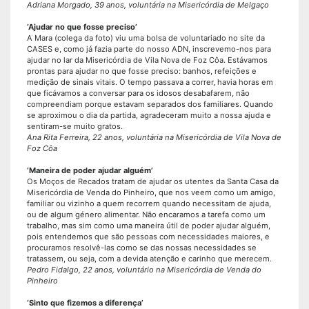
Adriana Morgado, 39 anos, voluntária na Misericórdia de Melgaço
‘Ajudar no que fosse preciso’
A Mara (colega da foto) viu uma bolsa de voluntariado no site da
CASES e, como já fazia parte do nosso ADN, inscrevemo-nos para
ajudar no lar da Misericórdia de Vila Nova de Foz Côa. Estávamos
prontas para ajudar no que fosse preciso: banhos, refeições e
medição de sinais vitais. O tempo passava a correr, havia horas em
que ficávamos a conversar para os idosos desabafarem, não
compreendiam porque estavam separados dos familiares. Quando
se aproximou o dia da partida, agradeceram muito a nossa ajuda e
sentiram-se muito gratos.
Ana Rita Ferreira, 22 anos, voluntária na Misericórdia de Vila Nova de
Foz Côa
‘Maneira de poder ajudar alguém’
Os Moços de Recados tratam de ajudar os utentes da Santa Casa da
Misericórdia de Venda do Pinheiro, que nos veem como um amigo,
familiar ou vizinho a quem recorrem quando necessitam de ajuda,
ou de algum género alimentar. Não encaramos a tarefa como um
trabalho, mas sim como uma maneira útil de poder ajudar alguém,
pois entendemos que são pessoas com necessidades maiores, e
procuramos resolvê-las como se das nossas necessidades se
tratassem, ou seja, com a devida atenção e carinho que merecem.
Pedro Fidalgo, 22 anos, voluntário na Misericórdia de Venda do
Pinheiro
‘Sinto que fizemos a diferença’