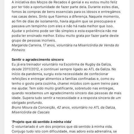
A iniciativa dos Moços de Recados é genial e eu estou muito feliz
por ter tido a oportunidade de fazer parte dela. Durante estes dias,
fomos às compras de bens essenciais para os idosos e entregámos
nas casas deles. Sinto que fizemos a diferença. Naquele momento,
ao fim de dias de isolamento, havia alguém que se preocupava e
passava um tempinho com eles e não há nada melhor que isso.
Ajudar o próximo pode ser tão simples e esta experiência não me
podia ter ensinado melhor. Estou muito grata por fazer parte deste
grupo de pessoas incríveis.
Margarida Carreira, 17 anos, voluntária na Misericórdia de Venda do
Pinheiro
Sentir o agradecimento sincero
Eu já era treinador voluntário na Escolinha de Rugby da Galiza,
desde 2011/2012, e continuei sempre ligado ao ATL da Galiza. No
início da pandemia, surgiu esta necessidade de confecionar
refeições e entregar alimentos a famílias confinadas e, como eu
tenho o gosto pela cozinha, chamei miúdos com quem treino para
me ajudar. Tem sido muito gratificante, sobretudo nas entregas,
quando recebemos um agradecimento sincero das pessoas de mais
idade. Supera tudo sentir a necessidade e a resposta sincera de um
obrigado profundo.
Bruno Moura da Conceição, 42 anos, voluntário no ATL da Galiza,
Misericórdia de Cascais
‘Projeto que dá sentido à minha vida’
O voluntariado é um dos projetos que dá sentido à minha vida.
Conjugo tudo isto com dificuldade, mas adoro esta adrenalina, se