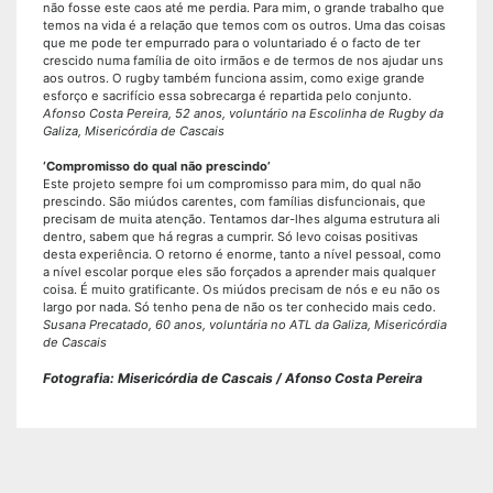
não fosse este caos até me perdia. Para mim, o grande trabalho que
temos na vida é a relação que temos com os outros. Uma das coisas
que me pode ter empurrado para o voluntariado é o facto de ter
crescido numa família de oito irmãos e de termos de nos ajudar uns
aos outros. O rugby também funciona assim, como exige grande
esforço e sacrifício essa sobrecarga é repartida pelo conjunto.
Afonso Costa Pereira, 52 anos, voluntário na Escolinha de Rugby da
Galiza, Misericórdia de Cascais
‘Compromisso do qual não prescindo’
Este projeto sempre foi um compromisso para mim, do qual não
prescindo. São miúdos carentes, com famílias disfuncionais, que
precisam de muita atenção. Tentamos dar-lhes alguma estrutura ali
dentro, sabem que há regras a cumprir. Só levo coisas positivas
desta experiência. O retorno é enorme, tanto a nível pessoal, como
a nível escolar porque eles são forçados a aprender mais qualquer
coisa. É muito gratificante. Os miúdos precisam de nós e eu não os
largo por nada. Só tenho pena de não os ter conhecido mais cedo.
Susana Precatado, 60 anos, voluntária no ATL da Galiza, Misericórdia
de Cascais
Fotografia: Misericórdia de Cascais /
Afonso Costa Pereira
share