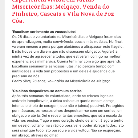
Misericórdias: Melgaço, Venda do
Pinheiro, Cascais e Vila Nova de Foz
Côa.
‘Escolham seriamente as vossas lutas’
Os 26 dias de voluntariado na Misericórdia de Melgaço foram dias
de aprendizagem, muita convivência, boas e más notícias. No final,
valeram mesmo a pena porque ajudámos a ultrapassar este flagelo.
E não houve um dia em que não dissessem obrigado. Agora é a
minha vez de agradecer a todos que estiveram comigo na melhor
experiência da minha vida. Queria terminar com algo que aprendi.
Escolham seriamente as vossas lutas, não percam tempo com
inutilidades, a vida tem propósitos e um deles é ajudar os que
precisam de nós.
Pedro Silva, 26 anos, voluntário da Misericórdia de Melgaço
‘Os olhos despediram-se com um sorriso’
Após três semanas de voluntariado, onde se criaram laços de
amizade inexplicáveis, a única coisa que queria era um abraço,
intenso e cheio de coragem, que não é (ainda) possível. Protegidos
por máscaras, os nossos olhos despediram-se com um sorriso, um
obrigado e até já. Dei e recebi tantas emoções, que só a escola da
vida nos ensina. Trago o meu coração cheio de amor. E agora tenho
um desejo, voltar o mais rápido possível e poder abraçar todos. Isto
será sinal que tudo isto passou e a vida voltou. Não se esqueçam:
um abraço, através do olhar.