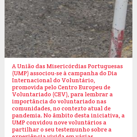
A União das Misericórdias Portuguesas
(UMP) associou-se à campanha do Dia
Internacional do Voluntário,
promovida pelo Centro Europeu de
Voluntariado (CEV), para lembrar a
importância do voluntariado nas
comunidades, no contexto atual de
pandemia. No âmbito desta iniciativa, a
UMP convidou nove voluntários a
partilhar o seu testemunho sobre a
experiência vivida em várias