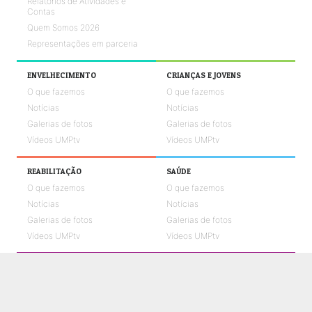
Relatórios de Atividades e
Contas
Quem Somos 2026
Representações em parceria
ENVELHECIMENTO
CRIANÇAS E JOVENS
O que fazemos
O que fazemos
Notícias
Notícias
Galerias de fotos
Galerias de fotos
Vídeos UMPtv
Vídeos UMPtv
REABILITAÇÃO
SAÚDE
O que fazemos
O que fazemos
Notícias
Notícias
Galerias de fotos
Galerias de fotos
Vídeos UMPtv
Vídeos UMPtv
COMUNICAÇÃO
UMPTV
GALERIA