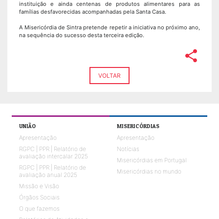
instituição e ainda centenas de produtos alimentares para as
famílias desfavorecidas acompanhadas pela Santa Casa.
A Misericórdia de Sintra pretende repetir a iniciativa no próximo ano,
na sequência do sucesso desta terceira edição.
share
VOLTAR
UNIÃO
MISERICÓRDIAS
Apresentação
Apresentação
RGPC | PPR | Relatório de
Notícias
avaliação intercalar 2025
Misericórdias em Portugal
RGPC | PPR | Relatório de
Misericórdias no mundo
avaliação anual 2025
Missão e Visão
Órgãos Sociais
O que fazemos