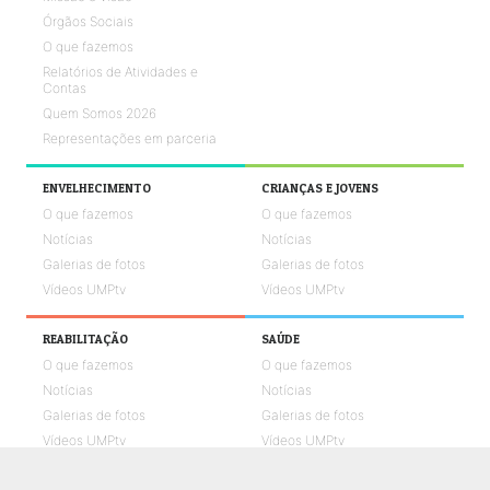
Órgãos Sociais
O que fazemos
Relatórios de Atividades e
Contas
Quem Somos 2026
Representações em parceria
ENVELHECIMENTO
CRIANÇAS E JOVENS
O que fazemos
O que fazemos
Notícias
Notícias
Galerias de fotos
Galerias de fotos
Vídeos UMPtv
Vídeos UMPtv
REABILITAÇÃO
SAÚDE
O que fazemos
O que fazemos
Notícias
Notícias
Galerias de fotos
Galerias de fotos
Vídeos UMPtv
Vídeos UMPtv