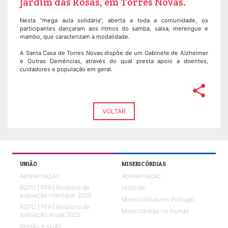
Jardim das Rosas, em Torres Novas.
Nesta “mega aula solidária”, aberta a toda a comunidade, os
participantes dançaram aos ritmos do samba, salsa, merengue e
mambo, que caracterizam a modalidade.
A Santa Casa de Torres Novas dispõe de um Gabinete de Alzheimer
e Outras Demências, através do qual presta apoio a doentes,
cuidadores e população em geral.
share
VOLTAR
UNIÃO
MISERICÓRDIAS
Apresentação
Apresentação
RGPC | PPR | Relatório de
Notícias
avaliação intercalar 2025
Misericórdias em Portugal
RGPC | PPR | Relatório de
Misericórdias no mundo
avaliação anual 2025
Missão e Visão