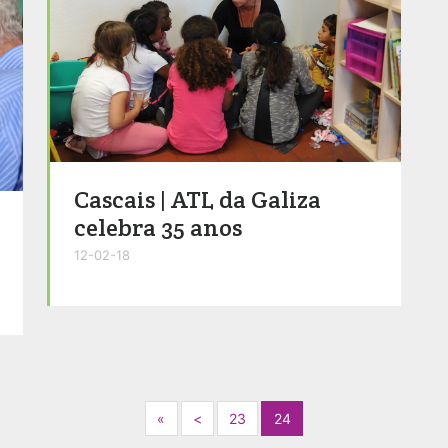
Cascais | ATL da Galiza
celebra 35 anos
12-02-18
Next
Previous
«
<
23
24