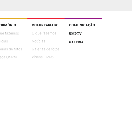
TRIMÓNIO
VOLUNTARIADO
COMUNICAÇÃO
que fazemos
O que fazemos
UMPTV
ícias
Notícias
GALERIA
erias de fotos
Galerias de fotos
eos UMPtv
Vídeos UMPtv