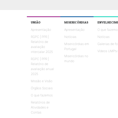
UNIÃO
MISERICÓRDIAS
ENVELHECIM
Apresentação
Apresentação
O que fazemo
RGPC | PPR |
Notícias
Notícias
Relatório de
Misericórdias em
Galerias de fo
avaliação
Portugal
Vídeos UMPtv
intercalar 2025
Misericórdias no
RGPC | PPR |
mundo
Relatório de
avaliação anual
2025
Missão e Visão
Órgãos Sociais
O que fazemos
Relatórios de
Atividades e
Contas