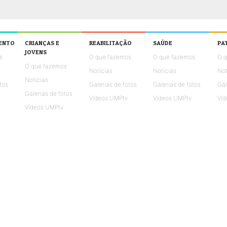
ENTO
CRIANÇAS E
REABILITAÇÃO
SAÚDE
PA
JOVENS
s
O que fazemos
O que fazemos
O 
O que fazemos
Notícias
Notícias
Not
Notícias
tos
Galerias de fotos
Galerias de fotos
Gal
Galerias de fotos
Vídeos UMPtv
Vídeos UMPtv
Víd
Vídeos UMPtv