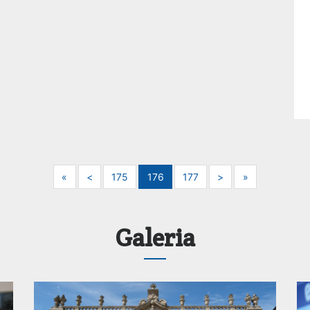
Next
Previous
Next
Next
«
<
175
176
177
>
»
Galeria