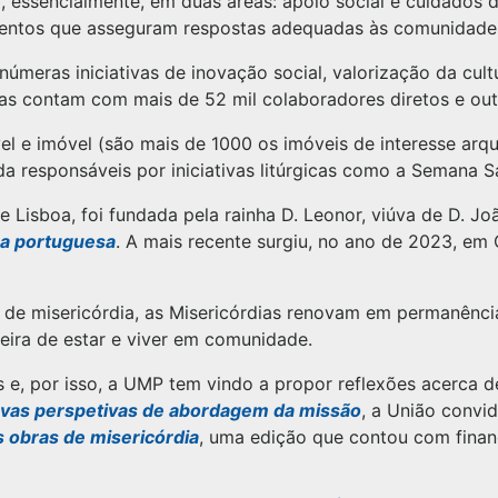
 essencialmente, em duas áreas: apoio social e cuidados d
ntos que asseguram respostas adequadas às comunidades 
meras iniciativas de inovação social, valorização da cultur
s contam com mais de 52 mil colaboradores diretos e outr
l e imóvel (são mais de 1000 os imóveis de interesse arqu
a responsáveis por iniciativas litúrgicas como a Semana Sa
e Lisboa, foi fundada pela rainha D. Leonor, viúva de D. Joã
ra portuguesa
. A mais recente surgiu, no ano de 2023, em 
de misericórdia, as Misericórdias renovam em permanência
ira de estar e viver em comunidade.
e, por isso, a UMP tem vindo a propor reflexões acerca d
vas perspetivas de abordagem da missão
, a União convi
s obras de misericórdia
, uma edição que contou com fina