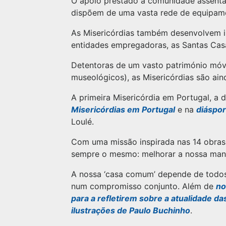
O apoio prestado à comunidade assenta,
dispõem de uma vasta rede de equipame
As Misericórdias também desenvolvem inú
entidades empregadoras, as Santas Casa
Detentoras de um vasto património móve
museológicos), as Misericórdias são aind
A primeira Misericórdia em Portugal, a d
Misericórdias em Portugal
e na
diáspo
Loulé.
Com uma missão inspirada nas 14 obras 
sempre o mesmo: melhorar a nossa mane
A nossa ‘casa comum’ depende de todos 
num compromisso conjunto. Além de
no
para a refletirem sobre a atualidade da
ilustrações de Paulo Buchinho
.