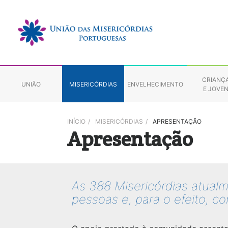
CRIANÇ
UNIÃO
MISERICÓRDIAS
ENVELHECIMENTO
E JOVE
INÍCIO
/
MISERICÓRDIAS
/
APRESENTAÇÃO
Apresentação
As 388 Misericórdias atualm
pessoas e, para o efeito, c