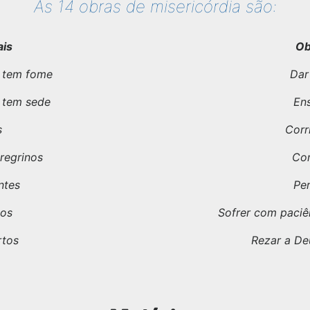
As 14 obras de misericórdia são:
ais
Ob
 tem fome
Dar
 tem sede
Ens
s
Corr
regrinos
Con
ntes
Per
sos
Sofrer com paciê
rtos
Rezar a De