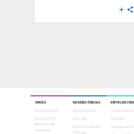


UNIÃO
MISERICÓRDIAS
ENVELHECIM
Apresentação
Apresentação
O que fazemo
RGPC | PPR |
Notícias
Notícias
Relatório de
Misericórdias em
Galerias de fo
avaliação
Portugal