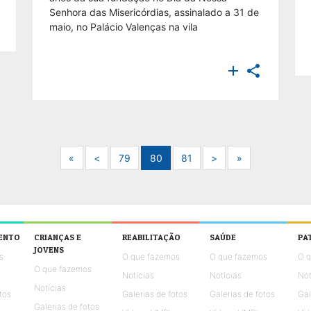
Senhora das Misericórdias, assinalado a 31 de
maio, no Palácio Valenças na vila


Next
Previous
Next
Next
«
<
79
80
81
>
»
ENTO
CRIANÇAS E
REABILITAÇÃO
SAÚDE
PA
JOVENS
s
O que fazemos
O que fazemos
O 
O que fazemos
Notícias
Notícias
Not
Notícias
tos
Galerias de fotos
Galerias de fotos
Gal
Galerias de fotos