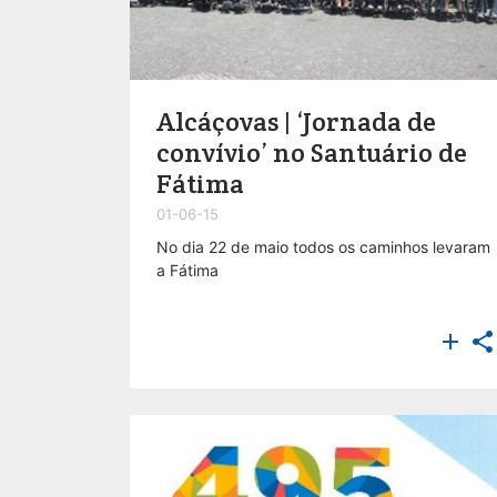
Alcáçovas | ‘Jornada de
convívio’ no Santuário de
Fátima
01-06-15
No dia 22 de maio todos os caminhos levaram
a Fátima

