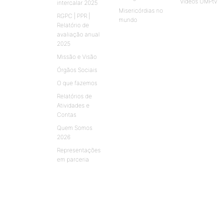
Vídeos UMPtv
intercalar 2025
Misericórdias no
RGPC | PPR |
mundo
Relatório de
avaliação anual
2025
Missão e Visão
Órgãos Sociais
O que fazemos
Relatórios de
Atividades e
Contas
Quem Somos
2026
Representações
em parceria