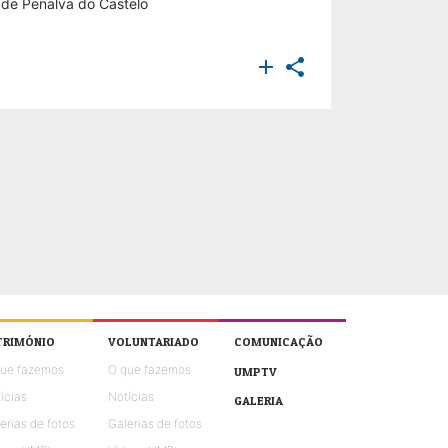
de Penalva do Castelo


TRIMÓNIO
VOLUNTARIADO
COMUNICAÇÃO
que fazemos
O que fazemos
UMPTV
ícias
Notícias
GALERIA
erias de fotos
Galerias de fotos