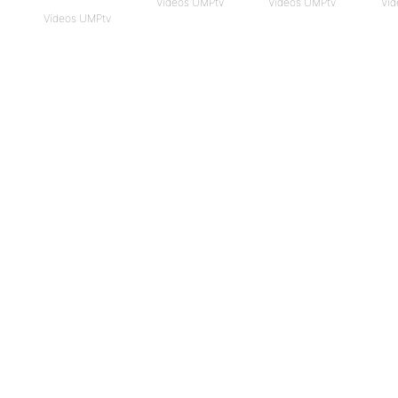
Vídeos UMPtv
Vídeos UMPtv
Víd
Vídeos UMPtv