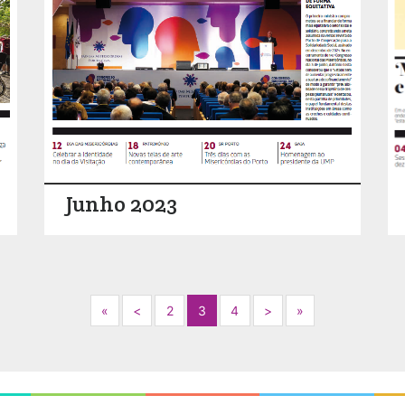
Junho 2023
Next
Previous
Next
Next
«
<
2
3
4
>
»