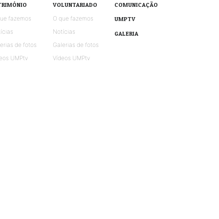
TRIMÓNIO
VOLUNTARIADO
COMUNICAÇÃO
que fazemos
O que fazemos
UMPTV
ícias
Notícias
GALERIA
erias de fotos
Galerias de fotos
eos UMPtv
Vídeos UMPtv