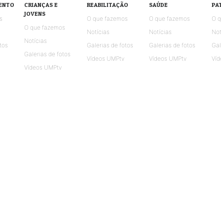
ENTO
CRIANÇAS E
REABILITAÇÃO
SAÚDE
PA
JOVENS
s
O que fazemos
O que fazemos
O 
O que fazemos
Notícias
Notícias
Not
Notícias
tos
Galerias de fotos
Galerias de fotos
Gal
Galerias de fotos
Vídeos UMPtv
Vídeos UMPtv
Víd
Vídeos UMPtv