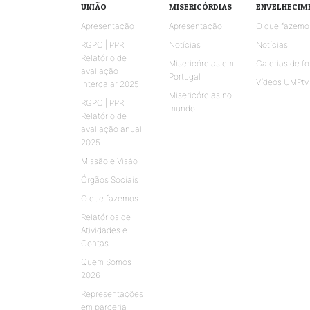
UNIÃO
MISERICÓRDIAS
ENVELHECIM
Apresentação
Apresentação
O que fazemo
RGPC | PPR |
Notícias
Notícias
Relatório de
Misericórdias em
Galerias de fo
avaliação
Portugal
Vídeos UMPtv
intercalar 2025
Misericórdias no
RGPC | PPR |
mundo
Relatório de
avaliação anual
2025
Missão e Visão
Órgãos Sociais
O que fazemos
Relatórios de
Atividades e
Contas
Quem Somos
2026
Representações
em parceria