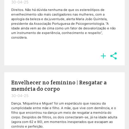
30-04-25
Direitos. Não há dúvida nenhuma de que os estereótipos de
envelhecimento são mais castigadores nas mulheres, com a
apologia da beleza e da juventude, alerta Maria João Quintela,
presidente da Associação Portuguesa de Psicogerontologia. “A
idade ainda vem ao de cima como um fator de desvalorização e não
um instrumento de experiência, conhecimento e respeito”,
considera.


Envelhecer no feminino | Resgatar a
memória do corpo
30-04-25
Dança. ‘Miquelina e Miguel’ foi um espetáculo que nasceu da
cumplicidade entre mãe e filho. A mãe, que vive com demência, e o
filho que encontrou na dança um meio de resgatar a memória do
corpo. Despidos de filtros, os dois conectaram-se, já na idade adulta
(agora com 62 e 90), em momentos inesperados que escapam ao
controlo e perfeição.