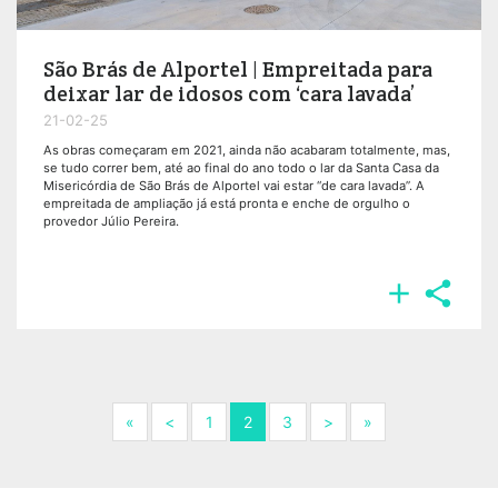
São Brás de Alportel | Empreitada para
deixar lar de idosos com ‘cara lavada’
21-02-25
As obras começaram em 2021, ainda não acabaram totalmente, mas,
se tudo correr bem, até ao final do ano todo o lar da Santa Casa da
Misericórdia de São Brás de Alportel vai estar “de cara lavada”. A
empreitada de ampliação já está pronta e enche de orgulho o
provedor Júlio Pereira.


Next
Previous
Next
Next
«
<
1
2
3
>
»