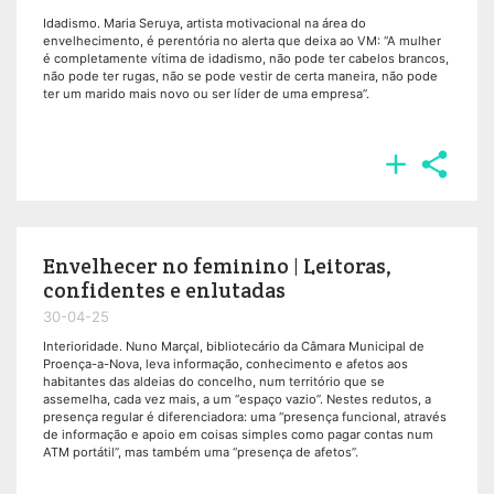
Idadismo. Maria Seruya, artista motivacional na área do
envelhecimento, é perentória no alerta que deixa ao VM: “A mulher
é completamente vítima de idadismo, não pode ter cabelos brancos,
não pode ter rugas, não se pode vestir de certa maneira, não pode
ter um marido mais novo ou ser líder de uma empresa”.


Envelhecer no feminino | Leitoras,
confidentes e enlutadas
30-04-25
Interioridade. Nuno Marçal, bibliotecário da Câmara Municipal de
Proença-a-Nova, leva informação, conhecimento e afetos aos
habitantes das aldeias do concelho, num território que se
assemelha, cada vez mais, a um “espaço vazio”. Nestes redutos, a
presença regular é diferenciadora: uma “presença funcional, através
de informação e apoio em coisas simples como pagar contas num
ATM portátil”, mas também uma “presença de afetos”.