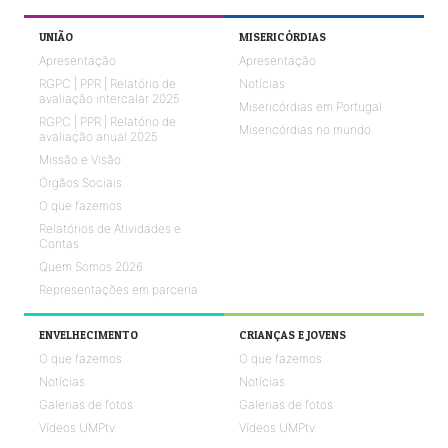
UNIÃO
MISERICÓRDIAS
Apresentação
Apresentação
RGPC | PPR | Relatório de
Notícias
avaliação intercalar 2025
Misericórdias em Portugal
RGPC | PPR | Relatório de
Misericórdias no mundo
avaliação anual 2025
Missão e Visão
Órgãos Sociais
O que fazemos
Relatórios de Atividades e
Contas
Quem Somos 2026
Representações em parceria
ENVELHECIMENTO
CRIANÇAS E JOVENS
O que fazemos
O que fazemos
Notícias
Notícias
Galerias de fotos
Galerias de fotos
Vídeos UMPtv
Vídeos UMPtv