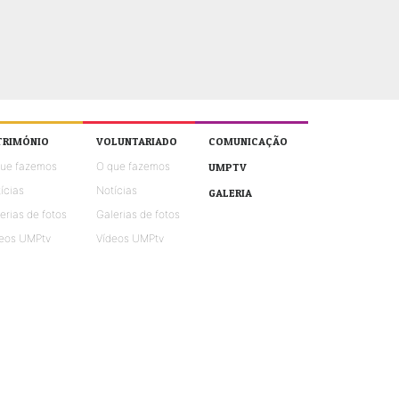
TRIMÓNIO
VOLUNTARIADO
COMUNICAÇÃO
que fazemos
O que fazemos
UMPTV
ícias
Notícias
GALERIA
erias de fotos
Galerias de fotos
eos UMPtv
Vídeos UMPtv