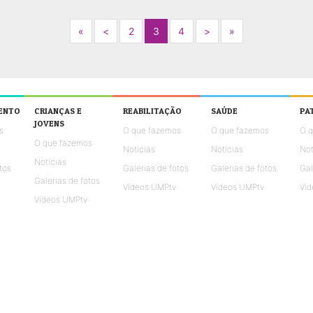
Next
Previous
Next
Next
«
<
2
3
4
>
»
ENTO
CRIANÇAS E
REABILITAÇÃO
SAÚDE
PA
JOVENS
s
O que fazemos
O que fazemos
O 
O que fazemos
Notícias
Notícias
Not
Notícias
tos
Galerias de fotos
Galerias de fotos
Gal
Galerias de fotos
Vídeos UMPtv
Vídeos UMPtv
Víd
Vídeos UMPtv