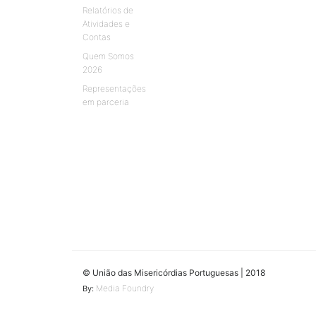
Relatórios de
Atividades e
Contas
Quem Somos
2026
Representações
em parceria
© União das Misericórdias Portuguesas | 2018
Media Foundry
By: