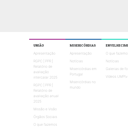
UNIÃO
MISERICÓRDIAS
ENVELHECIM
Apresentação
Apresentação
O que fazemo
RGPC | PPR |
Notícias
Notícias
Relatório de
Misericórdias em
Galerias de fo
avaliação
Portugal
Vídeos UMPtv
intercalar 2025
Misericórdias no
RGPC | PPR |
mundo
Relatório de
avaliação anual
2025
Missão e Visão
Órgãos Sociais
O que fazemos