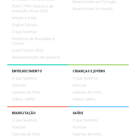
Misericórdias em Portugal
RGPC | PPR | Relatório de
Misericórdias no mundo
avaliação anual 2025
Missão e Visão
Órgãos Sociais
O que fazemos
Relatórios de Atividades e
Contas
Quem Somos 2026
Representações em parceria
ENVELHECIMENTO
CRIANÇAS E JOVENS
O que fazemos
O que fazemos
Notícias
Notícias
Galerias de fotos
Galerias de fotos
Vídeos UMPtv
Vídeos UMPtv
REABILITAÇÃO
SAÚDE
O que fazemos
O que fazemos
Notícias
Notícias
Galerias de fotos
Galerias de fotos