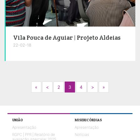
Vila Pouca de Aguiar | Projeto Aldeias
22-02-18
Next
Previous
Next
Next
«
<
2
3
4
>
»
UNIÃO
MISERICÓRDIAS
Apresentação
Apresentação
RGPC | PPR | Relatório de
Notícias
avaliação intercalar 2025