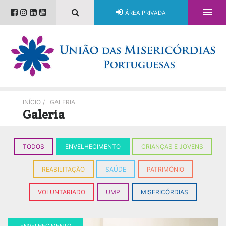

ÁREA PRIVADA
INÍCIO
/
GALERIA
Galeria
TODOS
ENVELHECIMENTO
CRIANÇAS E JOVENS
REABILITAÇÃO
SAÚDE
PATRIMÓNIO
VOLUNTARIADO
UMP
MISERICÓRDIAS
ENVELHECIMENTO