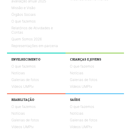
avaliação anual 2025
Missão e Visão
Órgãos Sociais
O que fazemos
Relatórios de Atividades e
Contas
Quem Somos 2026
Representações em parceria
ENVELHECIMENTO
CRIANÇAS E JOVENS
O que fazemos
O que fazemos
Notícias
Notícias
Galerias de fotos
Galerias de fotos
Vídeos UMPtv
Vídeos UMPtv
REABILITAÇÃO
SAÚDE
O que fazemos
O que fazemos
Notícias
Notícias
Galerias de fotos
Galerias de fotos
Vídeos UMPtv
Vídeos UMPtv