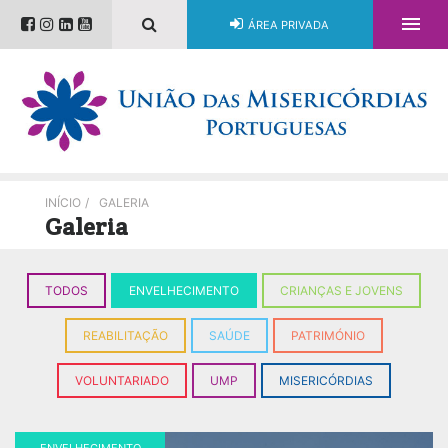

ÁREA PRIVADA
INÍCIO
/
GALERIA
Galeria
TODOS
ENVELHECIMENTO
CRIANÇAS E JOVENS
REABILITAÇÃO
SAÚDE
PATRIMÓNIO
VOLUNTARIADO
UMP
MISERICÓRDIAS
ENVELHECIMENTO