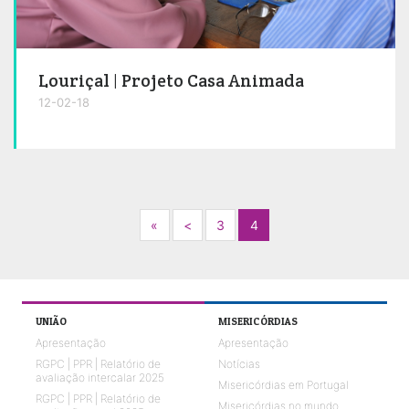
Louriçal | Projeto Casa Animada
12-02-18
Next
Previous
«
<
3
4
UNIÃO
MISERICÓRDIAS
Apresentação
Apresentação
RGPC | PPR | Relatório de
Notícias
avaliação intercalar 2025
Misericórdias em Portugal
RGPC | PPR | Relatório de
Misericórdias no mundo