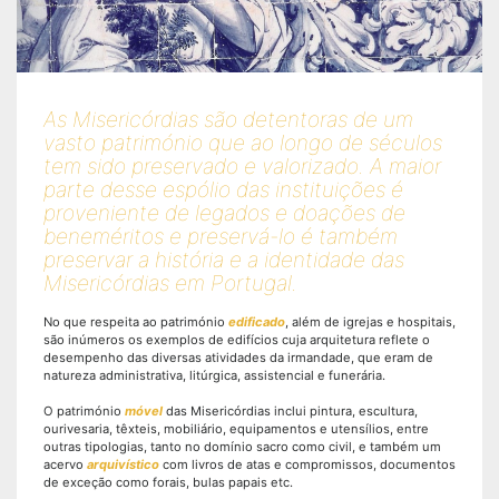
As Misericórdias são detentoras de um
vasto património que ao longo de séculos
tem sido preservado e valorizado. A maior
parte desse espólio das instituições é
proveniente de legados e doações de
beneméritos e preservá-lo é também
preservar a história e a identidade das
Misericórdias em Portugal.
No que respeita ao património
edificado
, além de igrejas e hospitais,
são inúmeros os exemplos de edifícios cuja arquitetura reflete o
desempenho das diversas atividades da irmandade, que eram de
natureza administrativa, litúrgica, assistencial e funerária.
O património
móvel
das Misericórdias inclui pintura, escultura,
ourivesaria, têxteis, mobiliário, equipamentos e utensílios, entre
outras tipologias, tanto no domínio sacro como civil, e também um
acervo
arquivístico
com livros de atas e compromissos, documentos
de exceção como forais, bulas papais etc.