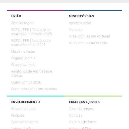
UNIÃO
MISERICÓRDIAS
Apresentação
Apresentação
RGPC | PPR | Relatório de
Notícias
avaliação intercalar 2025
Misericórdias em Portugal
RGPC | PPR | Relatório de
Misericórdias no mundo
avaliação anual 2025
Missão e Visão
Órgãos Sociais
O que fazemos
Relatórios de Atividades e
Contas
Quem Somos 2026
Representações em parceria
ENVELHECIMENTO
CRIANÇAS E JOVENS
O que fazemos
O que fazemos
Notícias
Notícias
Galerias de fotos
Galerias de fotos
Vídeos UMPtv
Vídeos UMPtv