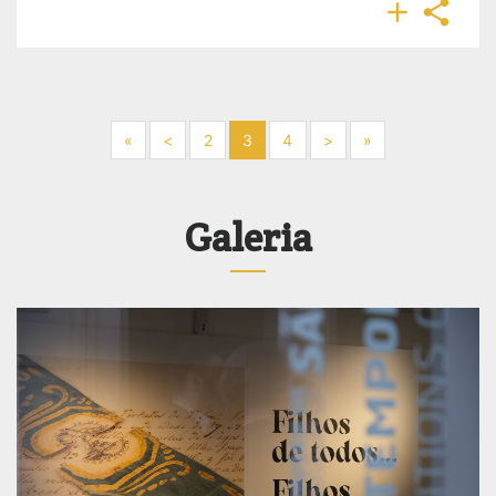


Next
Previous
Next
Next
«
<
2
3
4
>
»
Galeria