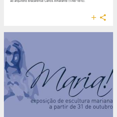
ao arquiteto bracarense Carlos Amarante (1748-1815).

