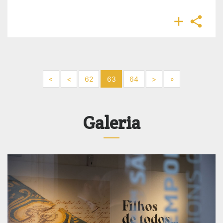


Next
Previous
Next
Next
«
<
62
63
64
>
»
Galeria