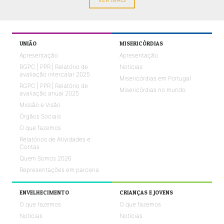
UNIÃO
MISERICÓRDIAS
Apresentação
Apresentação
RGPC | PPR | Relatório de
Notícias
avaliação intercalar 2025
Misericórdias em Portugal
RGPC | PPR | Relatório de
Misericórdias no mundo
avaliação anual 2025
Missão e Visão
Órgãos Sociais
O que fazemos
Relatórios de Atividades e
Contas
Quem Somos 2026
Representações em parceria
ENVELHECIMENTO
CRIANÇAS E JOVENS
O que fazemos
O que fazemos
Notícias
Notícias