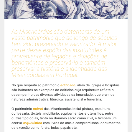
As Misericórdias são detentoras de um
vasto património que ao longo de séculos
tem sido preservado e valorizado. A maior
parte desse espólio das instituições é
proveniente de legados e doações de
beneméritos e preservá-lo é também
preservar a história e a identidade das
Misericórdias em Portugal.
No que respeita ao património
edificado
, além de igrejas e hospitais,
são inúmeros os exemplos de edifícios cuja arquitetura reflete o
desempenho das diversas atividades da irmandade, que eram de
natureza administrativa, litúrgica, assistencial e funerária.
O património
móvel
das Misericórdias inclui pintura, escultura,
ourivesaria, têxteis, mobiliário, equipamentos e utensílios, entre
outras tipologias, tanto no domínio sacro como civil, e também um
acervo
arquivístico
com livros de atas e compromissos, documentos
de exceção como forais, bulas papais etc.