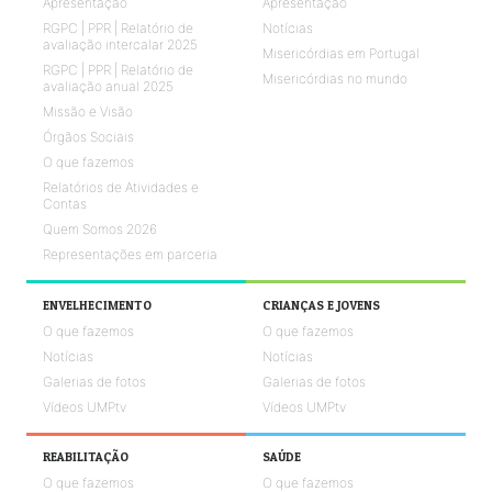
Apresentação
Apresentação
RGPC | PPR | Relatório de
Notícias
avaliação intercalar 2025
Misericórdias em Portugal
RGPC | PPR | Relatório de
Misericórdias no mundo
avaliação anual 2025
Missão e Visão
Órgãos Sociais
O que fazemos
Relatórios de Atividades e
Contas
Quem Somos 2026
Representações em parceria
ENVELHECIMENTO
CRIANÇAS E JOVENS
O que fazemos
O que fazemos
Notícias
Notícias
Galerias de fotos
Galerias de fotos
Vídeos UMPtv
Vídeos UMPtv
REABILITAÇÃO
SAÚDE
O que fazemos
O que fazemos