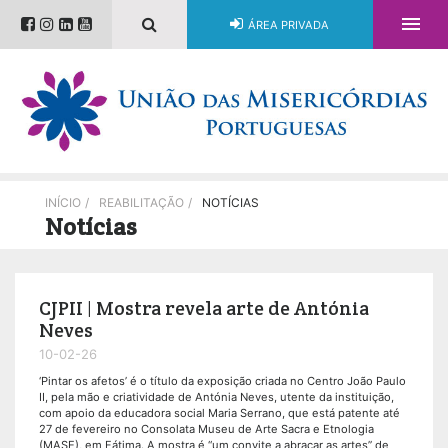

ÁREA PRIVADA
INÍCIO
/
REABILITAÇÃO
/
NOTÍCIAS
Notícias
CJPII | Mostra revela arte de Antónia
Neves
10-02-26
‘Pintar os afetos’ é o título da exposição criada no Centro João Paulo
II, pela mão e criatividade de Antónia Neves, utente da instituição,
com apoio da educadora social Maria Serrano, que está patente até
27 de fevereiro no Consolata Museu de Arte Sacra e Etnologia
(MASE), em Fátima. A mostra é “um convite a abraçar as artes” de