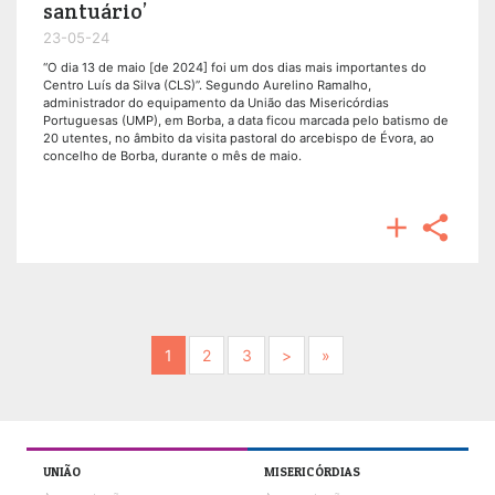
santuário’
23-05-24
“O dia 13 de maio [de 2024] foi um dos dias mais importantes do
Centro Luís da Silva (CLS)”. Segundo Aurelino Ramalho,
administrador do equipamento da União das Misericórdias
Portuguesas (UMP), em Borba, a data ficou marcada pelo batismo de
20 utentes, no âmbito da visita pastoral do arcebispo de Évora, ao
concelho de Borba, durante o mês de maio.


Next
Next
1
2
3
>
»
UNIÃO
MISERICÓRDIAS