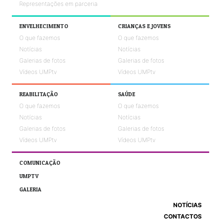
Representações em parceria
ENVELHECIMENTO
CRIANÇAS E JOVENS
O que fazemos
O que fazemos
Notícias
Notícias
Galerias de fotos
Galerias de fotos
Vídeos UMPtv
Vídeos UMPtv
REABILITAÇÃO
SAÚDE
O que fazemos
O que fazemos
Notícias
Notícias
Galerias de fotos
Galerias de fotos
Vídeos UMPtv
Vídeos UMPtv
COMUNICAÇÃO
UMPTV
GALERIA
NOTÍCIAS
CONTACTOS