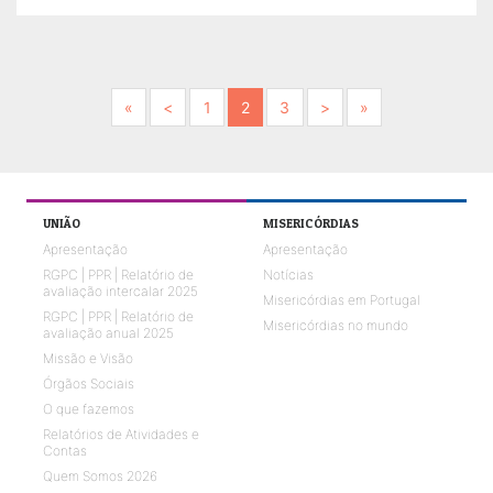
Next
Previous
Next
Next
«
<
1
2
3
>
»
UNIÃO
MISERICÓRDIAS
Apresentação
Apresentação
RGPC | PPR | Relatório de
Notícias
avaliação intercalar 2025
Misericórdias em Portugal
RGPC | PPR | Relatório de
Misericórdias no mundo
avaliação anual 2025
Missão e Visão
Órgãos Sociais
O que fazemos
Relatórios de Atividades e
Contas
Quem Somos 2026