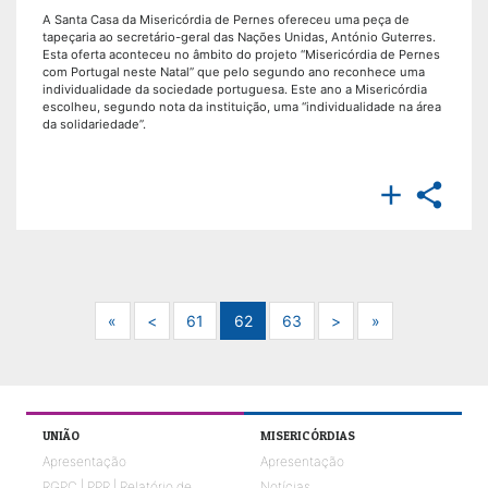
A Santa Casa da Misericórdia de Pernes ofereceu uma peça de
tapeçaria ao secretário-geral das Nações Unidas, António Guterres.
Esta oferta aconteceu no âmbito do projeto “Misericórdia de Pernes
com Portugal neste Natal” que pelo segundo ano reconhece uma
individualidade da sociedade portuguesa. Este ano a Misericórdia
escolheu, segundo nota da instituição, uma “individualidade na área
da solidariedade”.


Next
Previous
Next
Next
«
<
61
62
63
>
»
UNIÃO
MISERICÓRDIAS
Apresentação
Apresentação
RGPC | PPR | Relatório de
Notícias