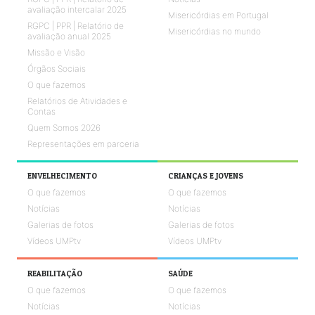
avaliação intercalar 2025
Misericórdias em Portugal
RGPC | PPR | Relatório de
Misericórdias no mundo
avaliação anual 2025
Missão e Visão
Órgãos Sociais
O que fazemos
Relatórios de Atividades e
Contas
Quem Somos 2026
Representações em parceria
ENVELHECIMENTO
CRIANÇAS E JOVENS
O que fazemos
O que fazemos
Notícias
Notícias
Galerias de fotos
Galerias de fotos
Vídeos UMPtv
Vídeos UMPtv
REABILITAÇÃO
SAÚDE
O que fazemos
O que fazemos
Notícias
Notícias