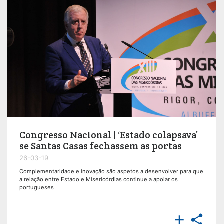
Congresso Nacional | ‘Estado colapsava’
se Santas Casas fechassem as portas
26-03-19
Complementaridade e inovação são aspetos a desenvolver para que
a relação entre Estado e Misericórdias continue a apoiar os
portugueses

