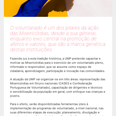
O voluntariado é um dos pilares da ação
das Misericórdias, desde a sua génese,
enquanto eixo central na promoção de
afetos e valores, que são a marca genética
destas instituições.
Fazendo jus a esta tradição histórica, a UMP pretende capacitar e
motivar as Misericórdias para o exercício de um voluntariado pleno,
informado e responsável, que se assume como espaço de
cidadania, aprendizagem, participação e inovação nas comunidades.
A atuação da UMP vai organizar-se em três áreas: representação das
Misericórdias em fóruns nacionais (CASES e Confederação
Portuguesa de Voluntariado), capacitação de dirigentes e técnicos
e sensibilização da população em geral, com enfoque nas crianças e
jovens.
Para o efeito, serão disponibilizadas ferramentas úteis à
implementação de programas de voluntariado, a nível nacional, nas
suas diferentes etapas de execução: planeamento, divulgação e