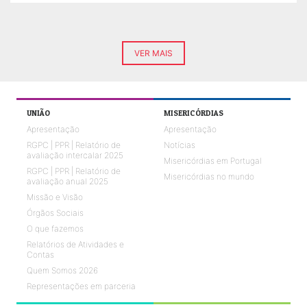
VER MAIS
UNIÃO
MISERICÓRDIAS
Apresentação
Apresentação
RGPC | PPR | Relatório de
Notícias
avaliação intercalar 2025
Misericórdias em Portugal
RGPC | PPR | Relatório de
Misericórdias no mundo
avaliação anual 2025
Missão e Visão
Órgãos Sociais
O que fazemos
Relatórios de Atividades e
Contas
Quem Somos 2026
Representações em parceria