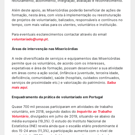
recrutamento, acolhimento, integração, avaliação e reconhecimento.
Além deste apoio, as Misericórdias poderão beneficiar de ações de
formação, nesta área, com vista à implementação ou reestruturação
de projetos de voluntariado, balizados, responsáveis e contínuos no
tempo, com mais valias para os utentes, voluntários e instituição.
Para eventuais esclarecimentos contactar através do email
voluntariado@ump.pt
.
Áreas de intervenção nas Misericórdias
A rede diversificada de serviços e equipamentos das Misericórdias
permite que os voluntários, de acordo com os interesses,
expetativas e área de formação, possam desenvolver a sua atividade
em áreas como a ação social, (infância e juventude, terceira idade,
deficiência, comunidade), saúde (hospitais, cuidados continuados,
serviços de proximidade etc.) e valorização do património.
Saiba
mais aqui.
Enquadramento da prática de voluntariado em Portugal
Quase 700 mil pessoas participaram em atividades de trabalho
voluntário, em 2018, segundo dados do
Inquérito ao Trabalho
Voluntário
, divulgados em julho de 2019, situando-se abaixo da
média europeia (19,3%). O estudo do Instituto Nacional de
Estatística (INE) revela ainda que o escalão etário predominante é
dos 15-24 anos (11,3%), a participação aumenta com o nível de