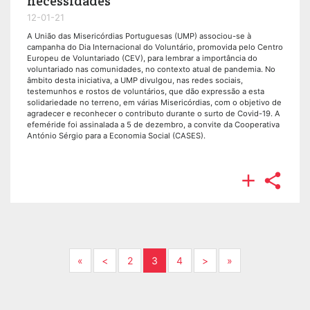
necessidades
12-01-21
A União das Misericórdias Portuguesas (UMP) associou-se à
campanha do Dia Internacional do Voluntário, promovida pelo Centro
Europeu de Voluntariado (CEV), para lembrar a importância do
voluntariado nas comunidades, no contexto atual de pandemia. No
âmbito desta iniciativa, a UMP divulgou, nas redes sociais,
testemunhos e rostos de voluntários, que dão expressão a esta
solidariedade no terreno, em várias Misericórdias, com o objetivo de
agradecer e reconhecer o contributo durante o surto de Covid-19. A
efeméride foi assinalada a 5 de dezembro, a convite da Cooperativa
António Sérgio para a Economia Social (CASES).


Next
Previous
Next
Next
«
<
2
3
4
>
»