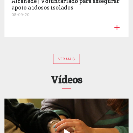
Alcanede | Voluntariado para assegurar
apoio a idosos isolados
08-09-20

VER MAIS
Vídeos